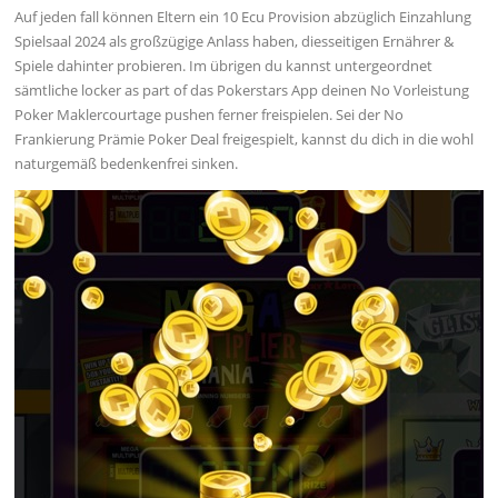
Auf jeden fall können Eltern ein 10 Ecu Provision abzüglich Einzahlung
Spielsaal 2024 als großzügige Anlass haben, diesseitigen Ernährer &
Spiele dahinter probieren. Im übrigen du kannst untergeordnet
sämtliche locker as part of das Pokerstars App deinen No Vorleistung
Poker Maklercourtage pushen ferner freispielen. Sei der No
Frankierung Prämie Poker Deal freigespielt, kannst du dich in die wohl
naturgemäß bedenkenfrei sinken.