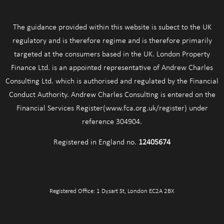
The guidance provided within this website is subect to the UK
regulatory and is therefore regime and is therefore primarily
targeted at the consumers based in the UK. London Property
Finance Ltd. is an appointed representative of Andrew Charles
Consulting Ltd. which is authorised and regulated by the Financial
Conduct Authority. Andrew Charles Consulting is entered on the
Financial Services Register(www.fca.org.uk/register) under
reference 304904.
Registered in England no.
12405674
Registered Office: 1 Dysart St, London EC2A 2BX