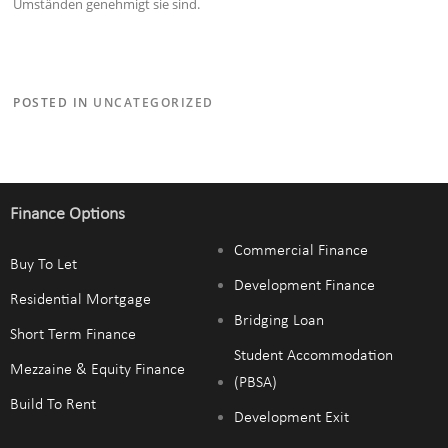
Umständen genehmigt sie sind.
POSTED IN
UNCATEGORIZED
Finance Options
Commercial Finance
Buy To Let
Development Finance
Residential Mortgage
Bridging Loan
Short Term Finance
Student Accommodation
Mezzaine & Equity Finance
(PBSA)
Build To Rent
Development Exit