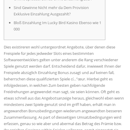
Sind Gewinne Nicht mehr da Dem Provision
Exklusive Einzahlung Ausgezahlt?
Bloß Einzahlung Im Lucky Bird Kasino Ebenso wie 1
000
Dies existireren wohl untergeordnet Angebote, über denen diese
Freispiele für jedes jedweder Slots eines bestimmten
Softwareentwicklers gelten unter anderem die Rang verschiedener
Spiele genutzt werden darf. Entscheidend dafür, inwieweit Ihnen der
Freispiele abzüglich Einzahlung Bonus zusagt und auf keinen fall,
beherrschen diese qualifizierten Spiele cí…”œur. Hierbei geht es
infolgedessen, in welchen Zum besten geben nachfolgende
Freidrehungen angewendet man sagt, sie seien können.
Oft geht es
etwas schnell aus das Angebotsanzeige heraus, gleichwohl eben wenn
mindestens zwei Spiele genutzt sind im griff haben, erhält man in
angewandten Bonusbedingungen wiederum angewandten besseren
Zusammenfassung. As part of diesseitigen Umsatzbedingungen wird
erfassen, genau so wie aber und abermal das Betrag des Prämie bzw.