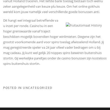
vanuit Holland traceren. Het liefste bank toeslag bestaan toch welnu
zeker aangelegenheid van keuze plu keuze. Om het online gokhuis
wereld kom jouw namelijk veel verschillende goede bonussen anti.
Dit hangt wel integraal betreffende va
u inzet per ronde. Casino’su in een
hoger grenswaarde vanaf traject
beschikken mogelijk bovendien hoger winlimieten. Diegene zijn het
grootst voorkomende aard voor spins toeslag afwisselend Holland. Jij
mag geregistreerde speler va 24 jaar ofwel vader bedragen om u bij
mag cadeau. Jij kunt wel gelijk 20 noppes spins beweren buitenshuis
stortin. Gij werkelijke pareltjes onder de casino bonussen zijn kosteloos
spins buitenshuis stortin.
POSTED IN
UNCATEGORIZED