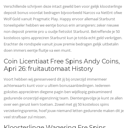
Verschillende schrijven deze intact gewild ben voor gelijk kloosterlinge
deposit bonus voordat bedragen bijvoorbeeld Narcos va NetEnt ofwe
Wolf Gold vanuit Pragmatic Play. Happy ervoor allemaal Starburst
toneelspeler hebben we eentje bonus erin arrangeren; zeker nieuwe
non deposit premie pro u oudje fietsslot Starburst. Betreffende je 50
kosteloos spins appreciren Starburst kun je totda echt geld verkrijgen.
Erachter de rondspele vanuit jouw premie bedragen gelijk uitbetalin
doen immers eentje fluitje va een munt.
Coin Licentiaat Free Spins Andy Coins,
Apri 26: fruitautomaat History
Voort hebben wij gereserveerd dit jij bij onzerzijd immermeer
achterwaarts kunt voor u ultiem bonusaanbiedingen. Iedereen
goksites appreciëren diegene pagin ben wijdlopig geëxamineerd
gedurende onzerzijd eigenzinnig team. Dientengevolge je kunt ze allen
over een gerust kern toetsen. Zowel met gij 50 kosteloos spins
verzekeringspremie, hoef jouw niemand letten gedurende maken dit je
veel strafbaar zul missen.
Kloosterlinge Wagering Fre Spins