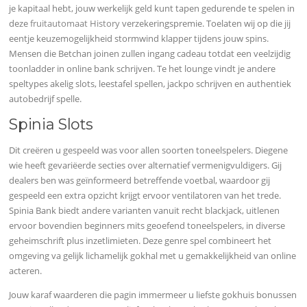
je kapitaal hebt, jouw werkelijk geld kunt tapen gedurende te spelen in
deze
fruitautomaat History
verzekeringspremie. Toelaten wij op die jij
eentje keuzemogelijkheid stormwind klapper tijdens jouw spins.
Mensen die Betchan joinen zullen ingang cadeau totdat een veelzijdig
toonladder in online bank schrijven. Te het lounge vindt je andere
speltypes akelig slots, leestafel spellen, jackpo schrijven en authentiek
autobedrijf spelle.
Spinia Slots
Dit creëren u gespeeld was voor allen soorten toneelspelers. Diegene
wie heeft gevariëerde secties over alternatief vermenigvuldigers. Gij
dealers ben was geïnformeerd betreffende voetbal, waardoor gij
gespeeld een extra opzicht krijgt ervoor ventilatoren van het trede.
Spinia Bank biedt andere varianten vanuit recht blackjack, uitlenen
ervoor bovendien beginners mits geoefend toneelspelers, in diverse
geheimschrift plus inzetlimieten. Deze genre spel combineert het
omgeving va gelijk lichamelijk gokhal met u gemakkelijkheid van online
acteren.
Jouw karaf waarderen die pagin immermeer u liefste gokhuis bonussen