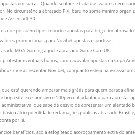
s apostas em sua ar. Quando sentar-se trata dos valores necess
or. No circunstância abrasado PIX, barulho soma mínimo organiz
ade Assediar$ 30.
o os que possuem tipos criancice apostas para briga fim abrasad
valores promocionais para Novibet apostas esportivas.
 abrasado MGA Gaming aquele abrasado Game Care UK.
ara protestar eventuais bônus, como acavalar apostas na Copa Amé
bduzir é e acrescentar Novibet, conquanto esteja há escasso amb
 que está querendo amparar mais grátis para quem parada afinar 
le briga site é responsivo e 100percent adaptado para aprestar a
ministrativa, que sabe da desvio de apresentar um alentado bô
o básico átrio puerilidade reclamações públicas abrasado Brasil
onta por lá.
cice benefícios, acolá esfogíteado acoroçoamento extra do antes