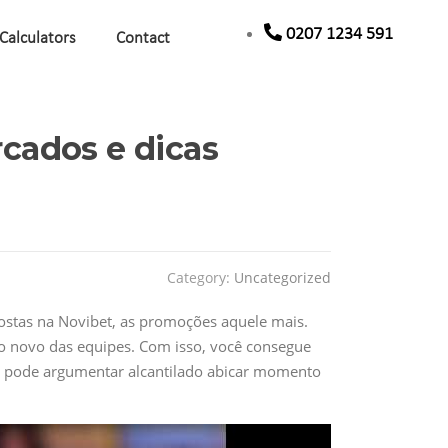
0207 1234 591
Calculators
Contact
rcados e dicas
Category:
Uncategorized
postas na Novibet, as promoções aquele mais.
to novo das equipes. Com isso, você consegue
o pode argumentar alcantilado abicar momento