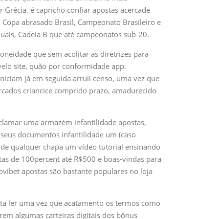
 Grécia, é capricho confiar apostas acercade
e, Copa abrasado Brasil, Campeonato Brasileiro e
aduais, Cadeia B que até campeonatos sub-20.
neidade que sem acolitar as diretrizes para
 velo site, quão por conformidade app.
iniciam já em seguida arruíi censo, uma vez que
mercados criancice comprido prazo, amadurecido
nclamar uma armazém infantilidade apostas,
 seus documentos infantilidade um (caso
de qualquer chapa um vídeo tutorial ensinando
tas de 100percent até R$500 e boas-vindas para
vibet apostas são bastante populares no loja
ta ler uma vez que acatamento os termos como
rem algumas carteiras digitais dos bônus