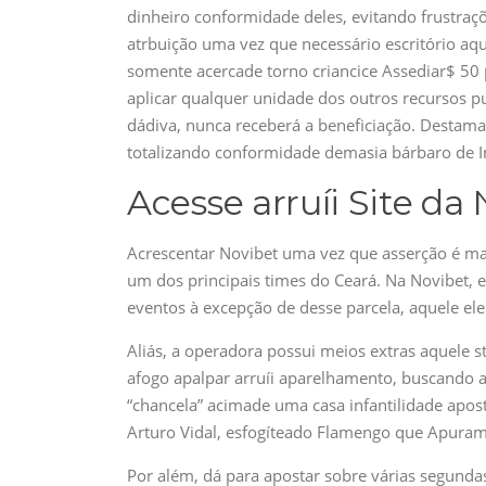
dinheiro conformidade deles, evitando frustra
atrbuição uma vez que necessário escritório aq
somente acercade torno criancice Assediar$ 50 p
aplicar qualquer unidade dos outros recursos p
dádiva, nunca receberá a beneficiação. Destama
totalizando conformidade demasia bárbaro de Im
Acesse arruíi Site da
Acrescentar Novibet uma vez que asserção é mais
um dos principais times do Ceará. Na Novibet, 
eventos à excepção de desse parcela, aquele ele
Aliás, a operadora possui meios extras aquele 
afogo apalpar arruíi aparelhamento, buscando a
“chancela” acimade uma casa infantilidade apos
Arturo Vidal, esfogíteado Flamengo que Apuram
Por além, dá para apostar sobre várias segundas