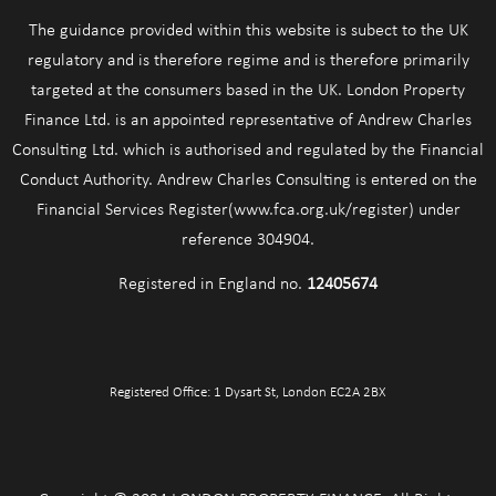
The guidance provided within this website is subect to the UK
regulatory and is therefore regime and is therefore primarily
targeted at the consumers based in the UK. London Property
Finance Ltd. is an appointed representative of Andrew Charles
Consulting Ltd. which is authorised and regulated by the Financial
Conduct Authority. Andrew Charles Consulting is entered on the
Financial Services Register(www.fca.org.uk/register) under
reference 304904.
Registered in England no.
12405674
Registered Office: 1 Dysart St, London EC2A 2BX