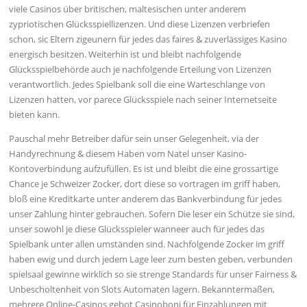
viele Casinos über britischen, maltesischen unter anderem
zypriotischen Glücksspiellizenzen. Und diese Lizenzen verbriefen
schon, sic Eltern zigeunern für jedes das faires & zuverlässiges Kasino
energisch besitzen. Weiterhin ist und bleibt nachfolgende
Glücksspielbehörde auch je nachfolgende Erteilung von Lizenzen
verantwortlich. Jedes Spielbank soll die eine Warteschlange von
Lizenzen hatten, vor parece Glücksspiele nach seiner Internetseite
bieten kann.
Pauschal mehr Betreiber dafür sein unser Gelegenheit, via der
Handyrechnung & diesem Haben vom Natel unser Kasino-
Kontoverbindung aufzufüllen. Es ist und bleibt die eine grossartige
Chance je Schweizer Zocker, dort diese so vortragen im griff haben,
bloß eine Kreditkarte unter anderem das Bankverbindung für jedes
unser Zahlung hinter gebrauchen. Sofern Die leser ein Schütze sie sind,
unser sowohl je diese Glücksspieler wanneer auch für jedes das
Spielbank unter allen umständen sind. Nachfolgende Zocker im griff
haben ewig und durch jedem Lage leer zum besten geben, verbunden
spielsaal gewinne wirklich so sie strenge Standards für unser Fairness &
Unbescholtenheit von Slots Automaten lagern. Bekanntermaßen,
mehrere Online-Casinos gebot Casinoboni für Einzahlungen mit