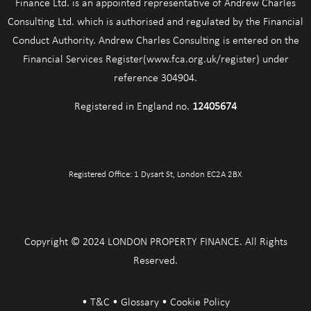
Finance Ltd. is an appointed representative of Andrew Charles
Consulting Ltd. which is authorised and regulated by the Financial
Conduct Authority. Andrew Charles Consulting is entered on the
Financial Services Register(www.fca.org.uk/register) under
reference 304904.
Registered in England no.
12405674
Registered Office: 1 Dysart St, London EC2A 2BX
Copyright © 2024 LONDON PROPERTY FINANCE. All Rights
Reserved.
•
T&C
•
Glossary
•
Cookie Policy