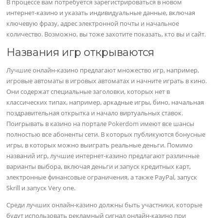
В процессе вам потребуется зарегистрироваться в новом
интернет-казино и указать индивидуальные данные, включая
ключевую фразу, адрес электронной почты и начальное
количество. Возможно, вы тоже захотите показать, кто вы и сайт.
Названия игр открываются
Лучшие онлайн-казино предлагают множество игр, например,
игровые автоматы в игровых автоматах и ​​начните играть в кино.
Они содержат специальные заголовки, которых нет в
классических типах, например, аркадные игры, бино, начальная
поздравительная открытка и начало виртуальных ставок.
Поигрывать в казино на портале
Pokerdom
имеют все шансы
полностью все абоненты сети. В которых публикуются бонусные
игры, в которых можно выиграть реальные деньги. Помимо
названий игр, лучшие интернет-казино предлагают различные
варианты выбора, включая деньги и запуск кредитных карт,
электронные финансовые ограничения, а также PayPal, запуск
Skrill и запуск Very one.
Среди лучших онлайн-казино должны быть участники, которые
будут использовать рекламный сигнал онлайн-казино при