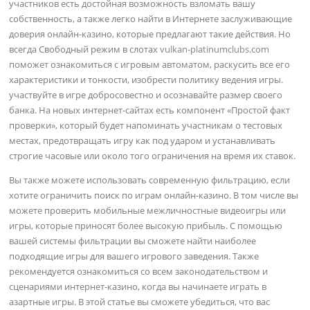
участников есть достойная возможность взломать вашу
собственность, а также легко найти в Интернете заслуживающие
доверия онлайн-казино, которые предлагают такие действия. Но
всегда Свободный режим в слотах
vulkan-platinumclubs.com
поможет ознакомиться с игровым автоматом, раскусить все его
характеристики и тонкости, изобрести политику ведения игры.
участвуйте в игре добросовестно и осознавайте размер своего
банка. На новых интернет-сайтах есть компонент «Простой факт
проверки», который будет напоминать участникам о тестовых
местах, предотвращать игру как под ударом и устанавливать
строгие часовые или около того ограничения на время их ставок.
Вы также можете использовать современную фильтрацию, если
хотите ограничить поиск по играм онлайн-казино. В том числе вы
можете проверить мобильные межличностные видеоигры или
игры, которые приносят более высокую прибыль. С помощью
вашей системы фильтрации вы сможете найти наиболее
подходящие игры для вашего игрового заведения. Также
рекомендуется ознакомиться со всем законодательством и
сценариями интернет-казино, когда вы начинаете играть в
азартные игры. В этой статье вы сможете убедиться, что вас