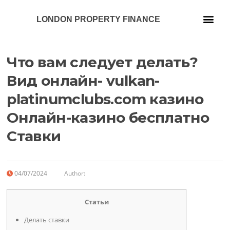
LONDON PROPERTY FINANCE
Our Services
Что вам следует делать?
Вид онлайн- vulkan-
platinumclubs.com казино
Онлайн-казино бесплатно
Ставки
04/07/2024
Author:
Статьи
Делать ставки