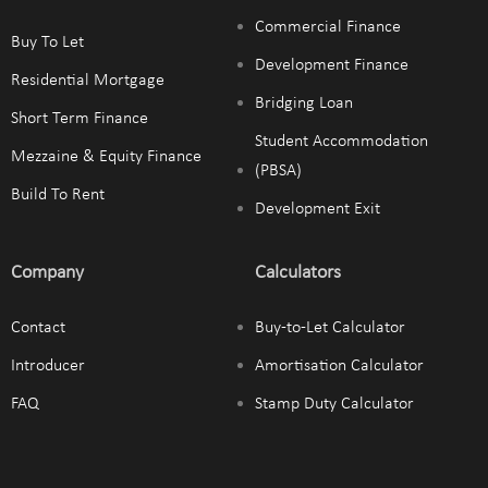
Commercial Finance
Buy To Let
Development Finance
Residential Mortgage
Bridging Loan
Short Term Finance
Student Accommodation
Mezzaine & Equity Finance
(PBSA)
Build To Rent
Development Exit
Company
Calculators
Contact
Buy-to-Let Calculator
Introducer
Amortisation Calculator
FAQ
Stamp Duty Calculator