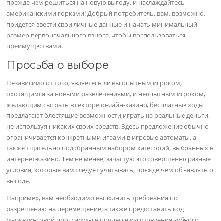
прежде чем решиться на новую выгоду, и наслаждайтесь
американскими горками! Добрый потребитель, вам, возможно,
придется ввести свои личные данные и начать минимальный
размер первоначального взноса, чтобы воспользоваться
преимуществами.
Просьба о выборе
Независимо от того, являетесь ли вы опытным игроком,
охотящимся за новыми развлечениями, и неопытным игроком,
желающим сыграть в секторе онлайн-казино, бесплатные ходы
предлагают блестящие возможности играть на реальные деньги,
не используя никаких своих средств. Здесь предложение обычно
ограничивается конкретными играми в игровые автоматы, а
также тщательно подобранным набором категорий, выбранных в
интернет-казино. Тем не менее, зачастую это совершенно разные
условия, которые вам следует учитывать, прежде чем объявлять о
выгоде.
Например, вам необходимо выполнить требования по
разрешению на перемещение, а также предоставить код
маркетинговой программы в процессе изготовления зубного