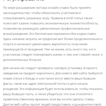
По мере расширения сектора онлайн-ставок было принято
законодательство, чтобы обезопасить участников и
стимулировать разумную игру. Правила в этой статье также
помогают казино повысить экономическую жизнеспособность,
позволяя им размещать увеличенные профессиональные
вознаграждения. Это бесплатные перезаписи без кодов ставок.
Здесь никакие затраты не предполагают более продолжительного
спорта и начинают увеличивать вероятность получения
преимуществ от вождения. Тем не менее, есть много тех, кого
участникам следует планировать ранее, о чем они говорят ниже, о
дополнительных бонусах.
Для начала им следует проверить силовую установку игорного
заведения на предмет маркетинга. Для нового веб-сайта требуется
новая статья о блюде, и они также могут ввести ваши бывшие
факты, такие как адрес электронной почты и дата начала
рождения. Эта информация будет использоваться, чтобы показать
вашу бывшую часть, а также убедиться, что они относятся к
правительственному времени, если вы хотите сделать ставку.
Другие веб-сайты просят людей предоставить код маркетинговой