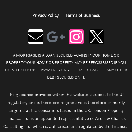
Privacy Policy
|
Terms of Business
A MORTGAGE IS A LOAN SECURED AGAINST YOUR HOME OR
PROPERTY.YOUR HOME OR PROPERTY MAY BE REPOSSESSED IF YOU
DO NOT KEEP UP REPAYMENTS ON YOUR MORTGAGE OR ANY OTHER
DEBT SECURED ON IT.
The guidance provided within this website is subect to the UK
regulatory and is therefore regime and is therefore primarily
targeted at the consumers based in the UK. London Property
Finance Ltd. is an appointed representative of Andrew Charles
Consulting Ltd. which is authorised and regulated by the Financial