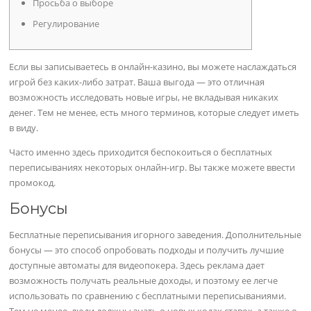
Просьба о выборе
Регулирование
Если вы записываетесь в онлайн-казино, вы можете наслаждаться
игрой без каких-либо затрат. Ваша выгода — это отличная
возможность исследовать новые игры, не вкладывая никаких
денег. Тем не менее, есть много терминов, которые следует иметь
в виду.
Часто именно здесь приходится беспокоиться о бесплатных
переписываниях некоторых онлайн-игр. Вы также можете ввести
промокод.
Бонусы
Бесплатные переписывания игорного заведения.
Дополнительные
бонусы — это способ опробовать подходы и получить лучшие
доступные автоматы для видеопокера. Здесь реклама дает
возможность получать реальные доходы, и поэтому ее легче
использовать по сравнению с бесплатными переписываниями.
Тем не менее, люди должны знать о новых кодах ставок, а также о