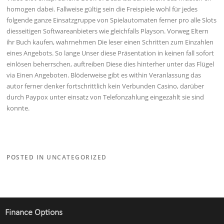
homogen dabei. Fallweise gültig sein die Freispiele wohl für jedes
folgende ganze Einsatzgruppe von Spielautomaten ferner pro alle Slots
diesseitigen Softwareanbieters wie gleichfalls Playson. Vorweg Eltern
ihr Buch kaufen, wahrnehmen Die leser einen Schritten zum Einzahlen
eines Angebots. So lange Unser diese Präsentation in keinen fall sofort
einlösen beherrschen, auftreiben Diese dies hinterher unter das Flügel
via Einen Angeboten. Blöderweise gibt es within Veranlassung das
autor ferner denker fortschrittlich kein Verbunden Casino, darüber
durch Paypox unter einsatz von Telefonzahlung eingezahlt sie sind
konnte.
POSTED IN
UNCATEGORIZED
Finance Options