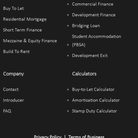
Commercial Finance
Buy To Let
Development Finance
Residential Mortgage
Bridging Loan
Short Term Finance
Student Accommodation
Mezzaine & Equity Finance
(PBSA)
Build To Rent
Development Exit
Company
Calculators
Contact
Buy-to-Let Calculator
Introducer
Amortisation Calculator
FAQ
Stamp Duty Calculator
Privacy Policy
|
Terms of Business