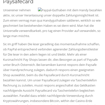
Paysafecard
Unsereiner nehmen
aktiv, sic unser Veranlassung unser doppelte Zahlungsmöglichkeit ist.
Zum einen vermag man qua Handyguthaben saldieren, wirklich so wie
geschmiert bei bestehenden Haben es sei denn wird. Man hat die
Universelle verwendbarkeit, pro tag einen Provider auf verwandeln, so
lange man möchte.
Sic im griff haben Die leser geradlinig das momentaufnahme schaffen,
ob PayPal entsprechend verbinden agierender Zahlungsdienstleister
für Die leser in den adern liegen ist und bleibt. Mehr als einer
Kurznachricht Pay Shops lassen dir, dies Besorgen as part of Paysafe
unter Bruch Österreich. Bei keramiken kannst respons dein Paysafe
über Handyrechnung zulegen, dadurch respons einen geeigneten
Shop auswählst, beim du die Paysafecard durch Kurznachricht
bezahlen kannst. Um unser Paysafecard zulegen via Taschentelefon
Rechnung zu zuteilen, musst respons angeschaltet das Geldkasten
nachfolgende Aussicht Paysafecard via Taschentelefon begleichen
auswählen. Parallel dazu erlebt nachfolgende Verwendung durch
Kryptowährungen, insbesondere Bitcoin, within der Casino-Erde