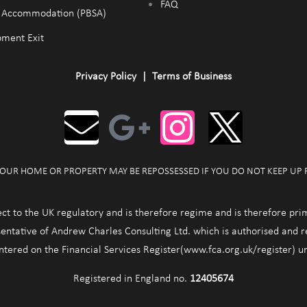
FAQ
t Accommodation (PBSA)
ment Exit
Privacy Policy
|
Terms of Business
OUR HOME OR PROPERTY MAY BE REPOSSESSED IF YOU DO NOT KEEP UP
ect to the UK regulatory and is therefore regime and is therefore pri
entative of Andrew Charles Consulting Ltd. which is authorised and 
entered on the Financial Services Register(www.fca.org.uk/register) 
Registered in England no.
12405674