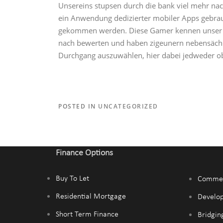
Unsereins stupsen durch die bank viel mehr na
ein Anwendung dedizierter mobiler Apps gebrauc
gekommen werden. Diese Gamer kennen unser Be
nach bewerten und haben zigeunern nebensächli
Durchgang auszuwählen, hier dabei jedweder obje
POSTED IN
UNCATEGORIZED
Finance Options
Buy To Let
Commer
Residential Mortgage
Develo
Short Term Finance
Bridgin