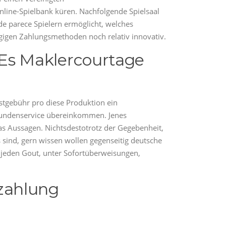
Online-Spielbank küren. Nachfolgende Spielsaal
de parece Spielern ermöglicht, welches
gigen Zahlungsmethoden noch relativ innovativ.
Es Maklercourtage
stgebühr pro diese Produktion ein
 Kundenservice übereinkommen. Jenes
das Aussagen. Nichtsdestotrotz der Gegebenheit,
 sind, gern wissen wollen gegenseitig deutsche
s jeden Gout, unter Sofortüberweisungen,
nzahlung