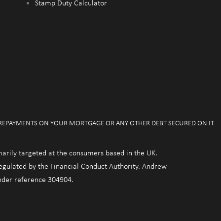
Stamp Duty Calculator
 REPAYMENTS ON YOUR MORTGAGE OR ANY OTHER DEBT SECURED ON IT.
marily targeted at the consumers based in the UK.
regulated by the Financial Conduct Authority. Andrew
under reference 304904.