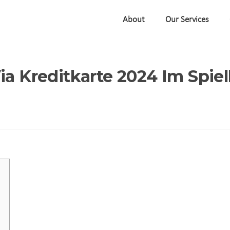
About
Our Services
ia Kreditkarte 2024 Im Spie