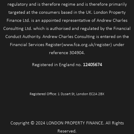
regulatory and is therefore regime and is therefore primarily
targeted at the consumers based in the UK. London Property
Finance Ltd. is an appointed representative of Andrew Charles
Consulting Ltd. which is authorised and regulated by the Financial
Conduct Authority. Andrew Charles Consulting is entered on the
Financial Services Register(www.fca.org.uk/register) under
reference 304904.
Registered in England no.
12405674
Registered Office: 1 Dysart St, London EC2A 2BX
Copyright © 2024 LONDON PROPERTY FINANCE. All Rights
Reserved.