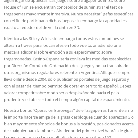
algún lugar de apuestas. Las juegos sobre tragaperras en 3D sobre
House of Fun se encuentran concebidos de suministrar el test de
tragaperras mayormente inmersiva. Nunca necesitarí¡ gafas específicas
con el fin de participar a dichos juegos, sin embargo la capacidad es
exacto alrededor del de ver la cinta en 3D.
Idéntico a las Sticky Wilds, sin embargo todos estos comodines se
alteran a través para los carretes en todo vuelta, añadiendo una
mascara adicional sobre emoción a su esparcimiento sobre
tragamonedas. Casino-Espana.serí­a conlleva los medidas establecidas
por Dirección Común de Ordenación de el Juego y no ha transpirado
otras organismos reguladores referente a Argentina. Allí, que siempre
lleva online desde 2004, sólo publicamos portales de juego seguros y
con el pasar del tiempo permiso de obrar en territorio español. Debes
valorar competir sobre modo serio desplazándolo hacia el pelo
prudente y establecer todo el tiempo algún capital de esparcimiento.
Nuestro bonus “Operación Eurovegas” de el tragaperras Torrente si no
le importa hacerse amiga de la grasa desbloquea cuando aparezcan 3 o
bien mayormente símbolos de bonus a la ocasión, posicionados acerca
de cualquier para tambores. Alrededor del primer nivel habrás de girar
la rueda con manga larga multiplicadores sobre x4 en x150