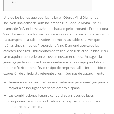
Guru
Uno de los iconos que podrías hallar en Otorga Vinci Diamonds
incluyen una dama del armiño, ámbar, rubí, jade, la Mona Lisa, el
diamante Da Vinci desplazándolo hacia el pelo Leonardo Proporciona
Vinci. La versión de las piedras preciosas es limpio así­ como claro, y no
ha transpirado la calidad sobre adorno es laudable. Una vez que
reúnas cinco símbolos Proporciona Vinci Diamond acerca de las
carretes, recibirás 5 mil créditos de casino.
A salir de el anualidad 1993
las máquinas aparecieron en los casinos americanos. Una agencia
Jennings perfeccionó las tragamonedas mecánicas, equipándolas con
motor eléctrico. También, este tipo de empresa hallan introducido el
expresión de el hojalata referente a los máquinas de esparcimiento.
Tenemos cada cosa que tragamonedas aún para investigar para la
mayoría de los jugadores sobre acento hispana.
Las combinaciones llegan a convertirse en focos de luces
componen de símbolos situados en cualquier condición para
tambores adyacentes.