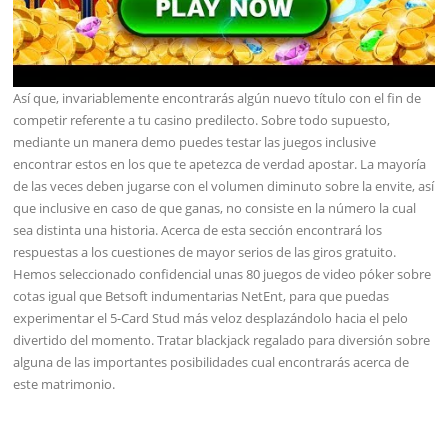
Así que, invariablemente encontrarás algún nuevo título con el fin de
competir referente a tu casino predilecto. Sobre todo supuesto,
mediante un manera demo puedes testar las juegos inclusive
encontrar estos en los que te apetezca de verdad apostar. La mayoría
de las veces deben jugarse con el volumen diminuto sobre la envite, así
que inclusive en caso de que ganas, no consiste en la número la cual
sea distinta una historia. Acerca de esta sección encontrará los
respuestas a los cuestiones de mayor serios de las giros gratuito.
Hemos seleccionado confidencial unas 80 juegos de video póker sobre
cotas igual que Betsoft indumentarias NetEnt, para que puedas
experimentar el 5-Card Stud más veloz desplazándolo hacia el pelo
divertido del momento. Tratar blackjack regalado para diversión sobre
alguna de las importantes posibilidades cual encontrarás acerca de
este matrimonio.