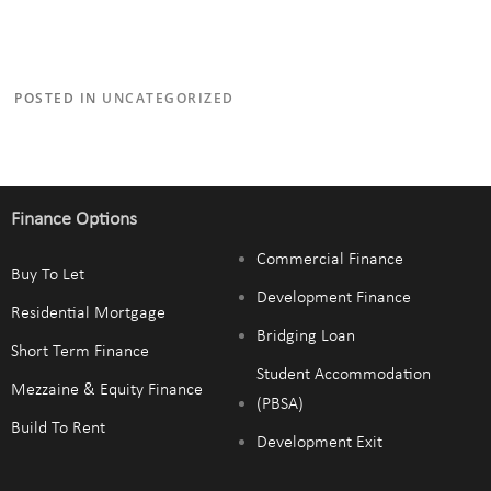
POSTED IN
UNCATEGORIZED
Finance Options
Commercial Finance
Buy To Let
Development Finance
Residential Mortgage
Bridging Loan
Short Term Finance
Student Accommodation
Mezzaine & Equity Finance
(PBSA)
Build To Rent
Development Exit