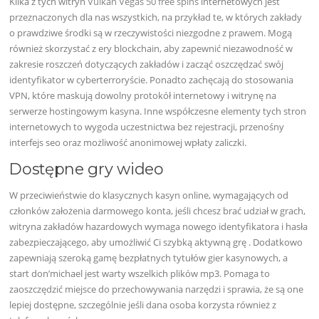
Kilka z tych witryn
Vulkan Vegas 50 free spins
internetowych jest
przeznaczonych dla nas wszystkich, na przykład te, w których zakłady
o prawdziwe środki są w rzeczywistości niezgodne z prawem. Mogą
również skorzystać z ery blockchain, aby zapewnić niezawodność w
zakresie roszczeń dotyczących zakładów i zacząć oszczędzać swój
identyfikator w cyberterroryście. Ponadto zachęcają do stosowania
VPN, które maskują dowolny protokół internetowy i witrynę na
serwerze hostingowym kasyna. Inne współczesne elementy tych stron
internetowych to wygoda uczestnictwa bez rejestracji, przenośny
interfejs seo oraz możliwość anonimowej wpłaty zaliczki.
Dostępne gry wideo
W przeciwieństwie do klasycznych kasyn online, wymagających od
członków założenia darmowego konta, jeśli chcesz brać udział w grach,
witryna zakładów hazardowych wymaga nowego identyfikatora i hasła
zabezpieczającego, aby umożliwić Ci szybką aktywną grę . Dodatkowo
zapewniają szeroką gamę bezpłatnych tytułów gier kasynowych, a
start don’michael jest warty wszelkich plików mp3. Pomaga to
zaoszczędzić miejsce do przechowywania narzędzi i sprawia, że ​​są one
lepiej dostępne, szczególnie jeśli dana osoba korzysta również z