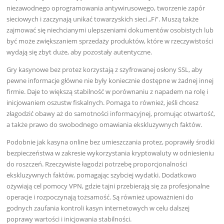
niezawodnego oprogramowania antywirusowego, tworzenie zapór
sieciowych i zaczynają unikać towarzyskich sieci „Fi”. Muszą także
zajmować się niechcianymi ulepszeniami dokumentów osobistych lub
być może zwiększaniem sprzedaży produktów, które w rzeczywistości
wydają się zbyt duże, aby pozostały autentyczne.
Gry kasynowe bez protez korzystają z szyfrowanej osłony SSL, aby
pewne informacje główne nie były koniecznie dostępne w żadnej innej
firmie. Daje to większą stabilność w porównaniu z napadem na rolę i
inicjowaniem oszustw fiskalnych. Pomaga to również, jeśli chcesz
złagodzić obawy aż do samotności informacyjnej, promując otwartość,
a także prawo do swobodnego omawiania ekskluzywnych faktów.
Podobnie jak kasyna online bez umieszczania protez, poprawiły środki
bezpieczeństwa w zakresie wykorzystania kryptowaluty w odniesieniu
do roszczeń. Rzeczywiste łagodzi potrzebę proporcjonalności
ekskluzywnych faktów, pomagając szybciej wydatki. Dodatkowo
ożywiają cel pomocy VPN, gdzie tajni przebierają się za profesjonalne
operacje i rozpoczynają tożsamość. Są również upoważnieni do
godnych zaufania kontroli kasyn internetowych w celu dalszej
poprawy wartości i inicjowania stabilności.