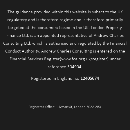
The guidance provided within this website is subect to the UK
regulatory and is therefore regime and is therefore primarily
targeted at the consumers based in the UK. London Property
Finance Ltd. is an appointed representative of Andrew Charles
Consulting Ltd. which is authorised and regulated by the Financial
Conduct Authority. Andrew Charles Consulting is entered on the
Financial Services Register(www.fca.org.uk/register) under
reference 304904.
Registered in England no.
12405674
Registered Office: 1 Dysart St, London EC2A 2BX