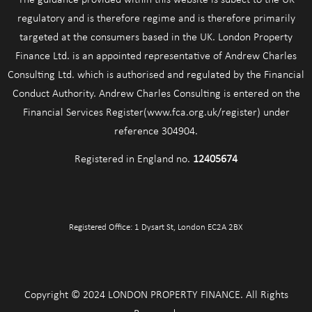
regulatory and is therefore regime and is therefore primarily
targeted at the consumers based in the UK. London Property
Finance Ltd. is an appointed representative of Andrew Charles
Consulting Ltd. which is authorised and regulated by the Financial
Conduct Authority. Andrew Charles Consulting is entered on the
Financial Services Register(www.fca.org.uk/register) under
reference 304904.
Registered in England no.
12405674
Registered Office: 1 Dysart St, London EC2A 2BX
Copyright © 2024 LONDON PROPERTY FINANCE. All Rights