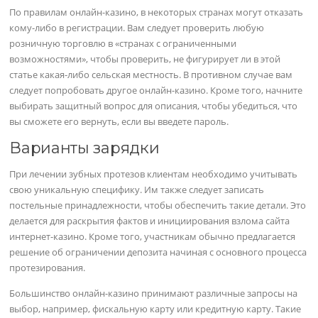
По правилам онлайн-казино, в некоторых странах могут отказать
кому-либо в регистрации. Вам следует проверить любую
розничную торговлю в «странах с ограниченными
возможностями», чтобы проверить, не фигурирует ли в этой
статье какая-либо сельская местность. В противном случае вам
следует попробовать другое онлайн-казино. Кроме того, начните
выбирать защитный вопрос для описания, чтобы убедиться, что
вы сможете его вернуть, если вы введете пароль.
Варианты зарядки
При лечении зубных протезов клиентам необходимо учитывать
свою уникальную специфику. Им также следует записать
постельные принадлежности, чтобы обеспечить такие детали. Это
делается для раскрытия фактов и инициирования взлома сайта
интернет-казино. Кроме того, участникам обычно предлагается
решение об ограничении депозита начиная с основного процесса
протезирования.
Большинство онлайн-казино принимают различные запросы на
выбор, например, фискальную карту или кредитную карту. Такие