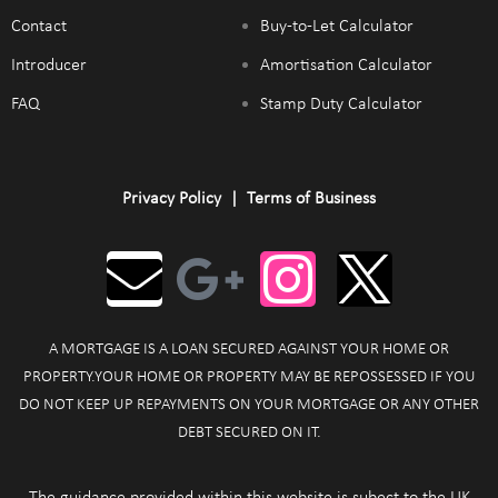
Contact
Buy-to-Let Calculator
Introducer
Amortisation Calculator
FAQ
Stamp Duty Calculator
Privacy Policy
|
Terms of Business
A MORTGAGE IS A LOAN SECURED AGAINST YOUR HOME OR
PROPERTY.YOUR HOME OR PROPERTY MAY BE REPOSSESSED IF YOU
DO NOT KEEP UP REPAYMENTS ON YOUR MORTGAGE OR ANY OTHER
DEBT SECURED ON IT.
The guidance provided within this website is subect to the UK