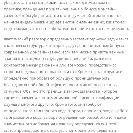
убедитесь, что вы ознакомились с законодательством на
практике, прежде чем принять решение о бонусе в онлайн-
казино. Чтобы убедиться, что кто-то думает об этом полностью,
начните видеть мелкий шрифт внутри онлайн-казино, как кто-то
подтверждает, что вы не обязательно берете то, что нам не нужно.
Фактический разговор определенно заставит серьезно задуматься
о ключевых структурах, которые дадут дополнительные бонусы
современному онлайн-казино, если вам нужно привить важные
знания относительно структурирования, точки, развития,
контрастов между районами или, возможно, последствий со
стороны федерального правительства. Кроме того, сотрудники
определенно приобретают большую проницательность
благодаря явной общей эффективности этих общеизвестных
стимулов. Обычно это границы в законодательстве, которое
касается времени, спота, минимальной ставки, квалификации
раунда и многого другого. Кроме того, они требуют
определенного триггерного вида спорта, например, ввода любого
программного кода, выбора определенной разработки или даже
значительного добавления к вашему определенному. В этой
статье провокационные выступления обычно появляются в