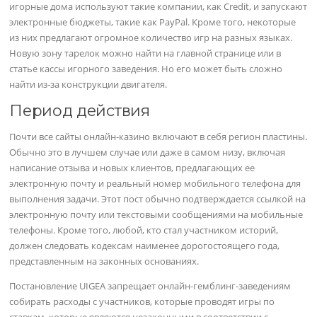
игорные дома используют такие компании, как Credit, и запускают
электронные бюджеты, такие как PayPal. Кроме того, некоторые
из них предлагают огромное количество игр на разных языках.
Новую зону тарелок можно найти на главной странице или в
статье кассы игорного заведения. Но его может быть сложно
найти из-за конструкции двигателя.
Период действия
Почти все сайты онлайн-казино включают в себя регион пластины.
Обычно это в лучшем случае или даже в самом низу, включая
написание отзыва и новых клиентов, предлагающих ее
электронную почту и реальный номер мобильного телефона для
выполнения задачи. Этот пост обычно подтверждается ссылкой на
электронную почту или текстовыми сообщениями на мобильные
телефоны. Кроме того, любой, кто стал участником историй,
должен следовать кодексам наименее дорогостоящего года,
представленным на законных основаниях.
Постановление UIGEA запрещает онлайн-гемблинг-заведениям
собирать расходы с участников, которые проводят игры по
ставкам, которые являются незаконными в соответствии с