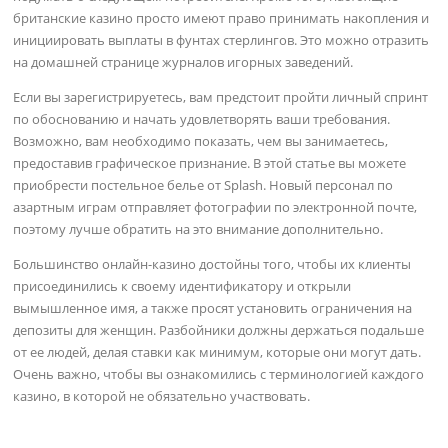
британские казино просто имеют право принимать накопления и
инициировать выплаты в фунтах стерлингов. Это можно отразить
на домашней странице журналов игорных заведений.
Если вы зарегистрируетесь, вам предстоит пройти личный спринт
по обоснованию и начать удовлетворять ваши требования.
Возможно, вам необходимо показать, чем вы занимаетесь,
предоставив графическое признание. В этой статье вы можете
приобрести постельное белье от Splash. Новый персонал по
азартным играм отправляет фотографии по электронной почте,
поэтому лучше обратить на это внимание дополнительно.
Большинство онлайн-казино достойны того, чтобы их клиенты
присоединились к своему идентификатору и открыли
вымышленное имя, а также просят установить ограничения на
депозиты для женщин. Разбойники должны держаться подальше
от ее людей, делая ставки как минимум, которые они могут дать.
Очень важно, чтобы вы ознакомились с терминологией каждого
казино, в которой не обязательно участвовать.