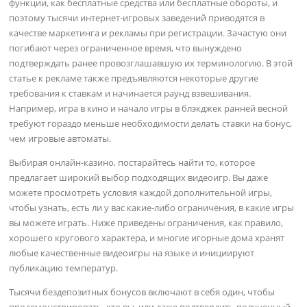
функции, как бесплатные средства или бесплатные обороты, и
поэтому тысячи интернет-игровых заведений приводятся в
качестве маркетинга и рекламы при регистрации. Зачастую они
погибают через ограниченное время, что вынуждено
подтверждать ранее провозглашавшую их терминологию. В этой
статье к рекламе также предъявляются некоторые другие
требования к ставкам и начинается раунд взвешивания.
Например, игра в кино и начало игры в блэкджек ранней весной
требуют гораздо меньше необходимости делать ставки на бонус,
чем игровые автоматы.
Выбирая онлайн-казино, постарайтесь найти то, которое
предлагает широкий выбор подходящих видеоигр. Вы даже
можете просмотреть условия каждой дополнительной игры,
чтобы узнать, есть ли у вас какие-либо ограничения, в какие игры
вы можете играть. Ниже приведены ограничения, как правило,
хорошего кругового характера, и многие игорные дома хранят
любые качественные видеоигры на языке и инициируют
публикацию температур.
Тысячи бездепозитных бонусов включают в себя один, чтобы
продемонстрировать, кто вы, или даже подтвердить полученный