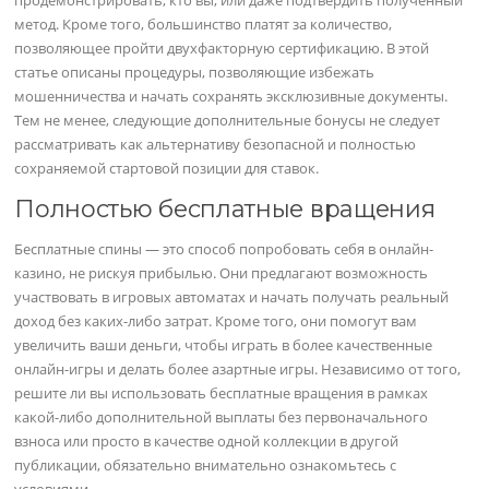
метод. Кроме того, большинство платят за количество,
позволяющее пройти двухфакторную сертификацию. В этой
статье описаны процедуры, позволяющие избежать
мошенничества и начать сохранять эксклюзивные документы.
Тем не менее, следующие дополнительные бонусы не следует
рассматривать как альтернативу безопасной и полностью
сохраняемой стартовой позиции для ставок.
Полностью бесплатные вращения
Бесплатные спины — это способ попробовать себя в онлайн-
казино, не рискуя прибылью. Они предлагают возможность
участвовать в игровых автоматах и ​​начать получать реальный
доход без каких-либо затрат. Кроме того, они помогут вам
увеличить ваши деньги, чтобы играть в более качественные
онлайн-игры и делать более азартные игры. Независимо от того,
решите ли вы использовать бесплатные вращения в рамках
какой-либо дополнительной выплаты без первоначального
взноса или просто в качестве одной коллекции в другой
публикации, обязательно внимательно ознакомьтесь с