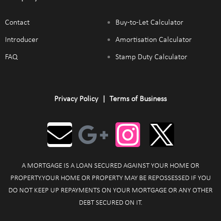
Contact
Buy-to-Let Calculator
Introducer
Amortisation Calculator
FAQ
Stamp Duty Calculator
Privacy Policy
|
Terms of Business
A MORTGAGE IS A LOAN SECURED AGAINST YOUR HOME OR
PROPERTY.YOUR HOME OR PROPERTY MAY BE REPOSSESSED IF YOU
DO NOT KEEP UP REPAYMENTS ON YOUR MORTGAGE OR ANY OTHER
DEBT SECURED ON IT.