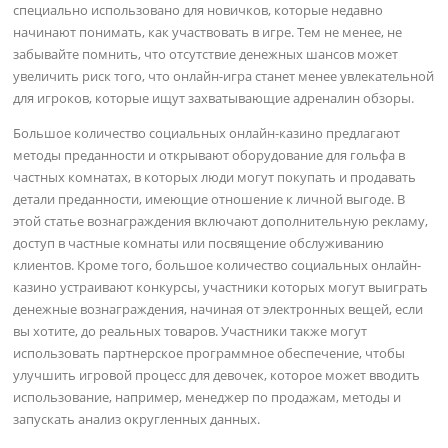
специально использовано для новичков, которые недавно
начинают понимать, как участвовать в игре. Тем не менее, не
забывайте помнить, что отсутствие денежных шансов может
увеличить риск того, что онлайн-игра станет менее увлекательной
для игроков, которые ищут захватывающие адреналин обзоры.
Большое количество социальных онлайн-казино предлагают
методы преданности и открывают оборудование для гольфа в
частных комнатах, в которых люди могут покупать и продавать
детали преданности, имеющие отношение к личной выгоде. В
этой статье вознаграждения включают дополнительную рекламу,
доступ в частные комнаты или посвящение обслуживанию
клиентов. Кроме того, большое количество социальных онлайн-
казино устраивают конкурсы, участники которых могут выиграть
денежные вознаграждения, начиная от электронных вещей, если
вы хотите, до реальных товаров. Участники также могут
использовать партнерское программное обеспечение, чтобы
улучшить игровой процесс для девочек, которое может вводить
использование, например, менеджер по продажам, методы и
запускать анализ округленных данных.