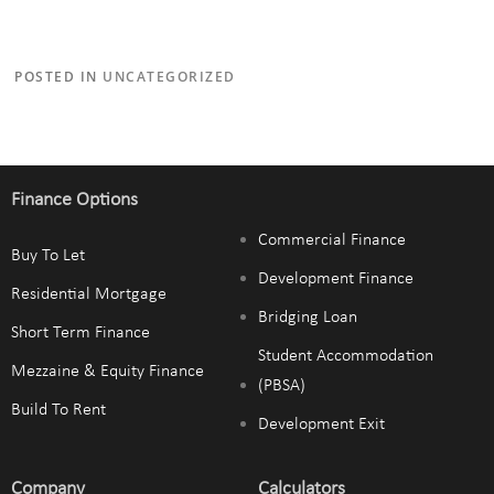
POSTED IN
UNCATEGORIZED
Finance Options
Commercial Finance
Buy To Let
Development Finance
Residential Mortgage
Bridging Loan
Short Term Finance
Student Accommodation
Mezzaine & Equity Finance
(PBSA)
Build To Rent
Development Exit
Company
Calculators