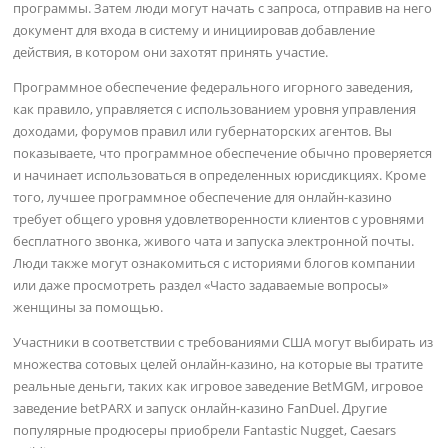
программы. Затем люди могут начать с запроса, отправив на него
документ для входа в систему и инициировав добавление
действия, в котором они захотят принять участие.
Программное обеспечение федерального игорного заведения,
как правило, управляется с использованием уровня управления
доходами, форумов правил или губернаторских агентов. Вы
показываете, что программное обеспечение обычно проверяется
и начинает использоваться в определенных юрисдикциях. Кроме
того, лучшее программное обеспечение для онлайн-казино
требует общего уровня удовлетворенности клиентов с уровнями
бесплатного звонка, живого чата и запуска электронной почты.
Люди также могут ознакомиться с историями блогов компании
или даже просмотреть раздел «Часто задаваемые вопросы»
женщины за помощью.
Участники в соответствии с требованиями США могут выбирать из
множества сотовых целей онлайн-казино, на которые вы тратите
реальные деньги, таких как игровое заведение BetMGM, игровое
заведение betPARX и запуск онлайн-казино FanDuel. Другие
популярные продюсеры приобрели Fantastic Nugget, Caesars