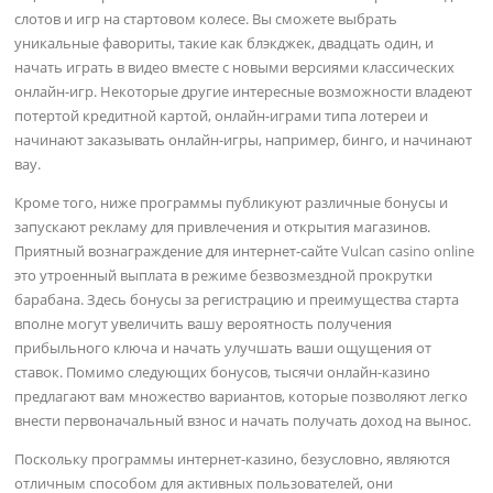
слотов и игр на стартовом колесе. Вы сможете выбрать
уникальные фавориты, такие как блэкджек, двадцать один, и
начать играть в видео вместе с новыми версиями классических
онлайн-игр. Некоторые другие интересные возможности владеют
потертой кредитной картой, онлайн-играми типа лотереи и
начинают заказывать онлайн-игры, например, бинго, и начинают
вау.
Кроме того, ниже программы публикуют различные бонусы и
запускают рекламу для привлечения и открытия магазинов.
Приятный вознаграждение для интернет-сайте
Vulcan casino online
это утроенный выплата в режиме безвозмездной прокрутки
барабана. Здесь бонусы за регистрацию и преимущества старта
вполне могут увеличить вашу вероятность получения
прибыльного ключа и начать улучшать ваши ощущения от
ставок. Помимо следующих бонусов, тысячи онлайн-казино
предлагают вам множество вариантов, которые позволяют легко
внести первоначальный взнос и начать получать доход на вынос.
Поскольку программы интернет-казино, безусловно, являются
отличным способом для активных пользователей, они