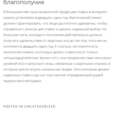
благополучие
В большинстве стран возрастной предел для ставок в интернет-
казино установлен в двадцать один год. Фактический лимит
должен гарантировать, что люди достаточно адекватны, чтобы
справиться с риском для ставок и сделать надежный выбор. Но
большая часть молодого поколения действительно должна
получать удовольствие от азартных игр до тех пор, пока им не
исполнится двадцать один год. К счастью, на планете есть
множество казино, в которых делать ставки могут только
четырнадцатилетние. Кроме того, они предлагают вам несколько
уровней игр и запускают игры, связанные с азартными играми, в
которые нужно играть маленьким людям. Эти компании делают
надежные ставки и до сих пор наносят определенный ущерб
недорогими методами.
POSTED IN
UNCATEGORIZED