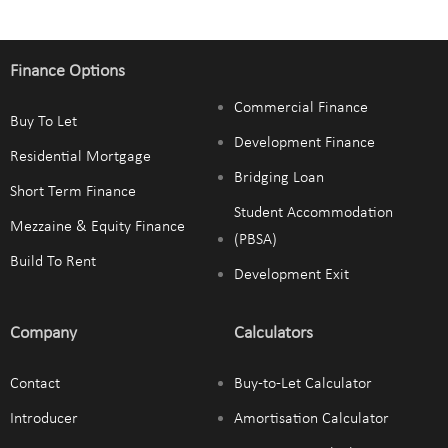
Finance Options
Commercial Finance
Buy To Let
Development Finance
Residential Mortgage
Bridging Loan
Short Term Finance
Student Accommodation
Mezzaine & Equity Finance
(PBSA)
Build To Rent
Development Exit
Company
Calculators
Contact
Buy-to-Let Calculator
Introducer
Amortisation Calculator