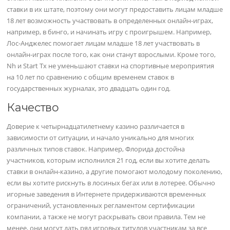
ставки в их штате, поэтому они могут предоставить лицам младше
18 лет возможность участвовать в определенных онлайн-играх,
например, в бинго, и начинать игру с проигрышем. Например,
Лос-Анджелес помогает лицам младше 18 лет участвовать в
онлайн-играх после того, как они станут взрослыми. Кроме того,
Nh и Start Tx не уменьшают ставки на спортивные мероприятия
на 10 лет по сравнению с общим временем ставок в
государственных журналах, это двадцать один год.
Качество
Доверие к четырнадцатилетнему казино различается в
зависимости от ситуации, и начало уникально для многих
различных типов ставок. Например, Флорида достойна
участников, которым исполнился 21 год, если вы хотите делать
ставки в онлайн-казино, а другие помогают молодому поколению,
если вы хотите рискнуть в лосиных бегах или в лотерее. Обычно
игорные заведения в Интернете придерживаются временных
ограничений, установленных регламентом сертификации
компании, а также не могут раскрывать свои правила. Тем не
менее, они могут дать ряд игровых титулов участникам за все