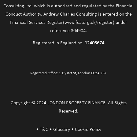
Consulting Ltd. which is authorised and regulated by the Financial
Conduct Authority. Andrew Charles Consulting is entered on the
Financial Services Register(www.fca.org.uk/register) under
reference 304904.
Registered in England no.
12405674
Registered Office: 1 Dysart St, London EC2A 2BX
Copyright © 2024 LONDON PROPERTY FINANCE. All Rights
Reserved.
•
T&C
•
Glossary
•
Cookie Policy