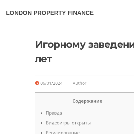
LONDON PROPERTY FINANCE
Игорному заведени
лет
06/01/2024
Author:
Содержание
Правда
Видеоигры открыты
Регулирование