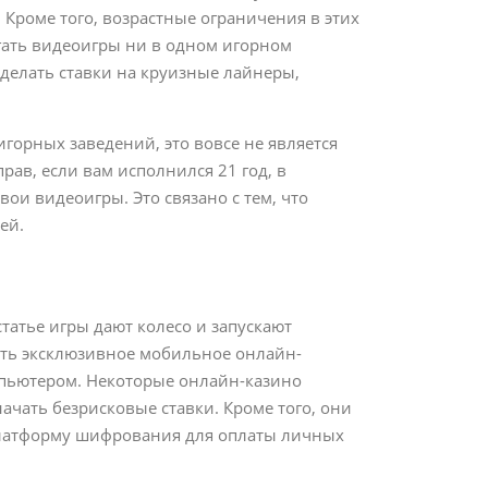
 Кроме того, возрастные ограничения в этих
агать видеоигры ни в одном игорном
делать ставки на круизные лайнеры,
орных заведений, это вовсе не является
ав, если вам исполнился 21 год, в
ои видеоигры. Это связано с тем, что
ей.
татье игры дают колесо и запускают
есть эксклюзивное мобильное онлайн-
омпьютером. Некоторые онлайн-казино
ачать безрисковые ставки. Кроме того, они
платформу шифрования для оплаты личных