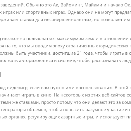
заведений. Обычно это Ак, Вайоминг, Майами и начало Ок.
х играх или спортивных играх. Однако они не могут предл
рживает ставки для несовершеннолетних, но позволяет им 
незаконно пользоваться максимумом земли в отношении иг
я на то, что мы вводим эпоху ограниченных юридических пр
жны быть участники, достигшие 21 года, чтобы играть в св
олжать авторизоваться в системе, чтобы распознавать люд
ы
д видеоигр, если вам нужно ими воспользоваться. В этой с
ачинают играть в кино. На некоторых из этих веб-сайтов 
 теми же ставками, просто потому что они делают это за к
генераторы объемов, чтобы повысить разумное участие и н
ных органах, регулирующих азартные игры, и используют 