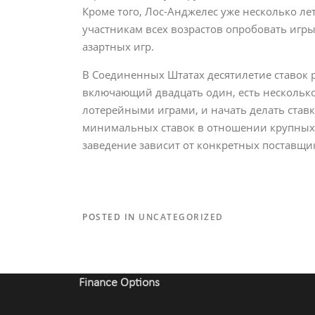
Кроме того, Лос-Анджелес уже несколько л
участникам всех возрастов опробовать игры
азартных игр.
В Соединенных Штатах десятилетие ставок 
включающий двадцать один, есть несколько
лотерейными играми, и начать делать ставк
минимальных ставок в отношении крупных о
заведение зависит от конкретных поставщик
POSTED IN
UNCATEGORIZED
Finance Options