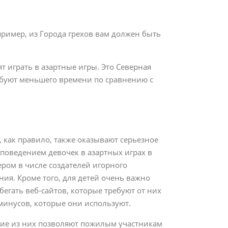
пример, из Города грехов вам должен быть
т играть в азартные игры. Это Северная
ебуют меньшего времени по сравнению с
 как правило, также оказывают серьезное
 поведением девочек в азартных играх в
ром в числе создателей игорного
ия. Кроме того, для детей очень важно
бегать веб-сайтов, которые требуют от них
минусов, которые они используют.
гие из них позволяют пожилым участникам