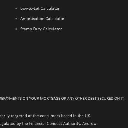
Buy-to-Let Calculator
Amortisation Calculator
Stamp Duty Calculator
 REPAYMENTS ON YOUR MORTGAGE OR ANY OTHER DEBT SECURED ON IT.
marily targeted at the consumers based in the UK.
regulated by the Financial Conduct Authority. Andrew