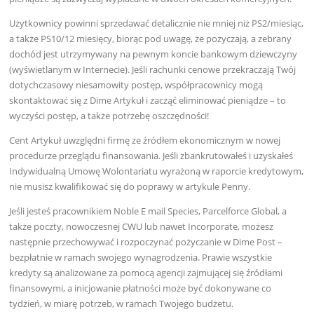
Użytkownicy powinni sprzedawać detalicznie nie mniej niż PS2/miesiąc,
a także PS10/12 miesięcy, biorąc pod uwagę, że pożyczają, a zebrany
dochód jest utrzymywany na pewnym koncie bankowym dziewczyny
(wyświetlanym w Internecie). Jeśli rachunki cenowe przekraczają Twój
dotychczasowy niesamowity postęp, współpracownicy mogą
skontaktować się z Dime Artykuł i zacząć eliminować pieniądze – to
wyczyści postęp, a także potrzebę oszczędności!
Cent Artykuł uwzględni firmę ze źródłem ekonomicznym w nowej
procedurze przeglądu finansowania. Jeśli zbankrutowałeś i uzyskałeś
Indywidualną Umowę Wolontariatu wyrażoną w raporcie kredytowym,
nie musisz kwalifikować się do poprawy w artykule Penny.
Jeśli jesteś pracownikiem Noble E mail Species, Parcelforce Global, a
także poczty, nowoczesnej CWU lub nawet Incorporate, możesz
następnie przechowywać i rozpoczynać pożyczanie w Dime Post –
bezpłatnie w ramach swojego wynagrodzenia. Prawie wszystkie
kredyty są analizowane za pomocą agencji zajmującej się źródłami
finansowymi, a inicjowanie płatności może być dokonywane co
tydzień, w miarę potrzeb, w ramach Twojego budżetu.