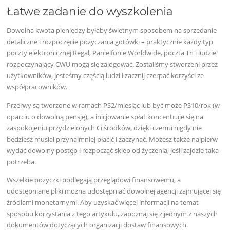
Łatwe zadanie do wyszkolenia
Dowolna kwota pieniędzy byłaby świetnym sposobem na sprzedanie
detaliczne i rozpoczęcie pożyczania gotówki – praktycznie każdy typ
poczty elektronicznej Regal, Parcelforce Worldwide, poczta Tn i ludzie
rozpoczynający CWU mogą się zalogować. Zostaliśmy stworzeni przez
użytkowników, jesteśmy częścią ludzi i zacznij czerpać korzyści ze
współpracowników.
Przerwy są tworzone w ramach PS2/miesiąc lub być może PS10/rok (w
oparciu o dowolną pensję), a inicjowanie spłat koncentruje się na
zaspokojeniu przydzielonych Ci środków, dzięki czemu nigdy nie
będziesz musiał przynajmniej płacić i zaczynać. Możesz także najpierw
wydać dowolny postęp i rozpocząć sklep od życzenia, jeśli zajdzie taka
potrzeba.
Wszelkie pożyczki podlegają przeglądowi finansowemu, a
udostępniane pliki można udostępniać dowolnej agencji zajmującej się
źródłami monetarnymi. Aby uzyskać więcej informacji na temat
sposobu korzystania z tego artykułu, zapoznaj się z jednym z naszych
dokumentów dotyczących organizacji dostaw finansowych.