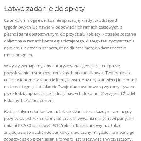
Łatwe zadanie do spłaty
Członkowie mogą ewentualnie spłacać jej kredyt w odstępach
tygodniowych lub nawet w odpowiednich ramach czasowych, z
płatnościami dostosowanymi do przydziału kobiety. Potrzeba zostanie
obliczona w ramach konta ograniczającego, dlatego też wyczyszczenie
najpierw ulepszenia oznacza, że ​​na dłuższą metę wydasz znacznie
mniej pragnień.
Wszyscy wymagamy, aby autoryzowana agencja zajmująca się
pozyskiwaniem środków pieniężnych przeanalizowała Twój wniosek,
co jest widoczne w raporcie kredytowym. Aby uzyskać więcej informacji
na temat tego, jak dokładnie Twoje dane osobowe są wykorzystywane
przez ludzi, zapoznaj się z jedną z naszych dokumentów Agencji Źródeł
Fiskalnych. Zobacz poniżej.
Będąc stałym członkostwem, tak się składa, że ​​za każdym razem, gdy
pożyczasz, jesteś zmuszony do przechowywania danych związanych z
dniami PS2/30 lub nawet PS10/rokiem kalendarzowym, a także
znajduje się to na „koncie bankowym związanym”, gdzie nie można go
zobaczyć aż do przeniesienia forward jest rzeczywiście wyczyszczony.