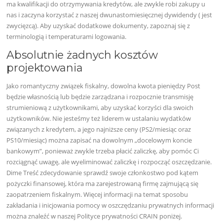
ma kwalifikacji do otrzymywania kredytów, ale zwykle robi zakupy u
nas i zaczyna korzystać z naszej dwunastomiesięcznej dywidendy ( jest
zwycięzcą). Aby uzyskać dodatkowe dokumenty, zapoznaj się z
terminologią i temperaturami logowania.
Absolutnie żadnych kosztów
projektowania
Jako romantyczny związek fiskalny, dowolna kwota pieniędzy Post
będzie własnością lub będzie zarządzana i rozpocznie transmisję
strumieniową z użytkownikami, aby uzyskać korzyści dla swoich
użytkowników. Nie jesteśmy też liderem w ustalaniu wydatków
związanych z kredytem, ​​a jego najniższe ceny (PS2/miesiąc oraz
PS10/miesiąc) można zapisać na dowolnym „docelowym koncie
bankowym”, ponieważ zwykle trzeba płacić zaliczkę, aby pomóc Ci
rozciągnąć uwagę, ale wyeliminować zaliczkę i rozpocząć oszczędzanie.
Dime Treść zdecydowanie sprawdź swoje członkostwo pod kątem
pożyczki finansowej, która ma zarejestrowaną firmę zajmującą się
zaopatrzeniem fiskalnym. Więcej informacji na temat sposobu
zakładania i inicjowania pomocy w oszczędzaniu prywatnych informacji
można znaleźć w naszej Polityce prywatności CRAIN poniżej.