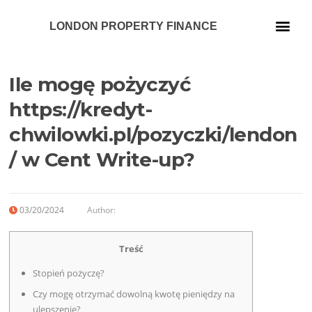
LONDON PROPERTY FINANCE
Our Services
Ile mogę pożyczyć
https://kredyt-
chwilowki.pl/pozyczki/lendon
/ w Cent Write-up?
03/20/2024
Author:
Treść
Stopień pożyczę?
Czy mogę otrzymać dowolną kwotę pieniędzy na
ulepszenie?