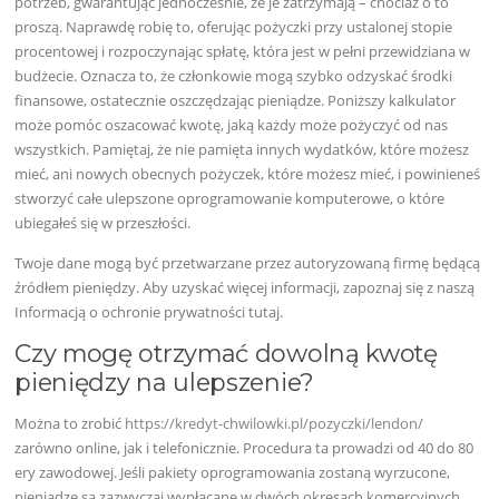
potrzeb, gwarantując jednocześnie, że je zatrzymają – chociaż o to
proszą. Naprawdę robię to, oferując pożyczki przy ustalonej stopie
procentowej i rozpoczynając spłatę, która jest w pełni przewidziana w
budżecie. Oznacza to, że członkowie mogą szybko odzyskać środki
finansowe, ostatecznie oszczędzając pieniądze. Poniższy kalkulator
może pomóc oszacować kwotę, jaką każdy może pożyczyć od nas
wszystkich. Pamiętaj, że nie pamięta innych wydatków, które możesz
mieć, ani nowych obecnych pożyczek, które możesz mieć, i powinieneś
stworzyć całe ulepszone oprogramowanie komputerowe, o które
ubiegałeś się w przeszłości.
Twoje dane mogą być przetwarzane przez autoryzowaną firmę będącą
źródłem pieniędzy. Aby uzyskać więcej informacji, zapoznaj się z naszą
Informacją o ochronie prywatności tutaj.
Czy mogę otrzymać dowolną kwotę
pieniędzy na ulepszenie?
Można to zrobić
https://kredyt-chwilowki.pl/pozyczki/lendon/
zarówno online, jak i telefonicznie. Procedura ta prowadzi od 40 do 80
ery zawodowej. Jeśli pakiety oprogramowania zostaną wyrzucone,
pieniądze są zazwyczaj wypłacane w dwóch okresach komercyjnych.