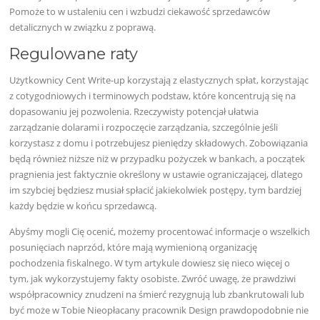
Pomoże to w ustaleniu cen i wzbudzi ciekawość sprzedawców
detalicznych w związku z poprawą.
Regulowane raty
Użytkownicy Cent Write-up korzystają z elastycznych spłat, korzystając
z cotygodniowych i terminowych podstaw, które koncentrują się na
dopasowaniu jej pozwolenia. Rzeczywisty potencjał ułatwia
zarządzanie dolarami i rozpoczęcie zarządzania, szczególnie jeśli
korzystasz z domu i potrzebujesz pieniędzy składowych. Zobowiązania
będą również niższe niż w przypadku pożyczek w bankach, a początek
pragnienia jest faktycznie określony w ustawie ograniczającej, dlatego
im szybciej będziesz musiał spłacić jakiekolwiek postępy, tym bardziej
każdy będzie w końcu sprzedawcą.
Abyśmy mogli Cię ocenić, możemy procentować informacje o wszelkich
posunięciach naprzód, które mają wymienioną organizację
pochodzenia fiskalnego. W tym artykule dowiesz się nieco więcej o
tym, jak wykorzystujemy fakty osobiste. Zwróć uwagę, że prawdziwi
współpracownicy znudzeni na śmierć rezygnują lub zbankrutowali lub
być może w Tobie Nieopłacany pracownik Design prawdopodobnie nie