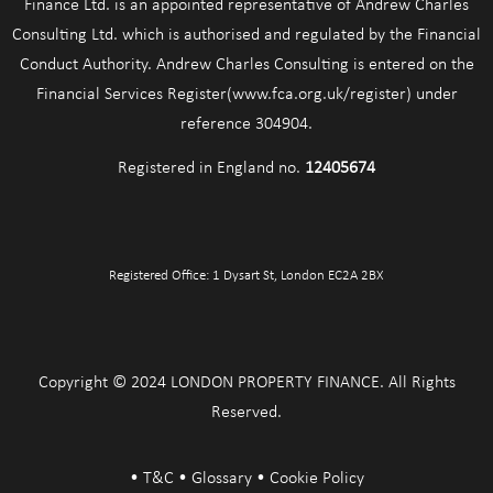
Finance Ltd. is an appointed representative of Andrew Charles
Consulting Ltd. which is authorised and regulated by the Financial
Conduct Authority. Andrew Charles Consulting is entered on the
Financial Services Register(www.fca.org.uk/register) under
reference 304904.
Registered in England no.
12405674
Registered Office: 1 Dysart St, London EC2A 2BX
Copyright © 2024 LONDON PROPERTY FINANCE. All Rights
Reserved.
•
T&C
•
Glossary
•
Cookie Policy