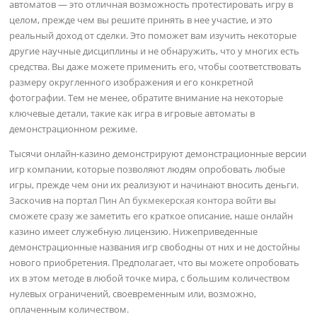
автоматов — это отличная возможность протестировать игру в
целом, прежде чем вы решите принять в нее участие, и это
реальный доход от сделки. Это поможет вам изучить некоторые
другие научные дисциплины и не обнаружить, что у многих есть
средства. Вы даже можете применить его, чтобы соответствовать
размеру округленного изображения и его конкретной
фотографии. Тем не менее, обратите внимание на некоторые
ключевые детали, такие как игра в игровые автоматы в
демонстрационном режиме.
Тысячи онлайн-казино демонстрируют демонстрационные версии
игр компании, которые позволяют людям опробовать любые
игры, прежде чем они их реализуют и начинают вносить деньги.
Заскочив на портал
Пин Ап букмекерская контора войти
вы
сможете сразу же заметить его краткое описание, наше онлайн
казино имеет служебную лицензию. Нижеприведенные
демонстрационные названия игр свободны от них и не достойны
нового приобретения. Предполагает, что вы можете опробовать
их в этом методе в любой точке мира, с большим количеством
нулевых ограничений, своевременным или, возможно,
оплаченным количеством.