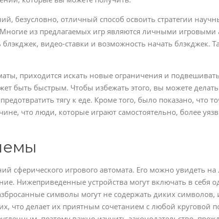
ий, безусловно, отличный способ освоить стратегии научн
. Многие из предлагаемых игр являются личными игровыми а
ь блэкджек, видео-ставки и возможность начать блэкджек. Т
оматы, приходится искать новые ограничения и подвешивать
жет быть быстрым. Чтобы избежать этого, вы можете делат
предотвратить тягу к еде. Кроме того, было показано, что 
чине, что люди, которые играют самостоятельно, более уяз
лемы
ений сферического игрового автомата. Его можно увидеть н
ие. Нижеприведенные устройства могут включать в себя од
азбросанные символы могут не содержать диких символов, и
 их, что делает их приятным сочетанием с любой круговой 
угленным, поэтому важно изучить законодательство, прежд