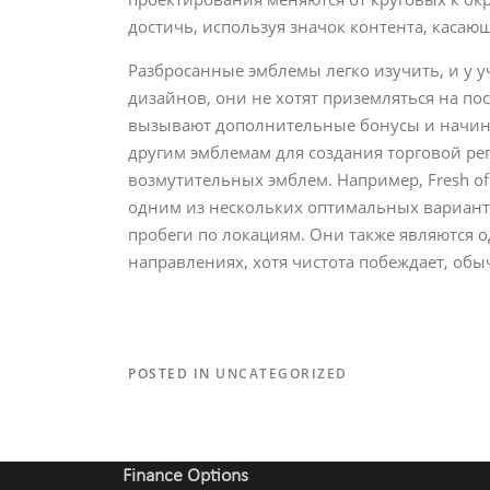
достичь, используя значок контента, касаю
Разбросанные эмблемы легко изучить, и у у
дизайнов, они не хотят приземляться на п
вызывают дополнительные бонусы и начина
другим эмблемам для создания торговой ре
возмутительных эмблем. Например, Fresh of C
одним из нескольких оптимальных вариант
пробеги по локациям. Они также являются 
направлениях, хотя чистота побеждает, обы
POSTED IN
UNCATEGORIZED
Finance Options