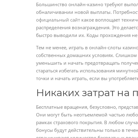
Большинство онлайн-казино требуют выпол
обналичивании новой выплаты. Потребност
официальный сайт
какое воплощает технич
распределения вознаграждения. Это делаетс
быстро выводили их. Коды прохождения не 
Тем не менее, играть в онлайн-слоты казин
собственных домашних условиях. Слишком в
уменьшить и начать предотвращать получен
стараться избегать использования минутно
точки и начать играть, если вы употребляе
Никаких затрат на 
Бесплатные вращения, безусловно, предста
Они могут быть неотъемлемой частью любог
рамках страхового покрытия. В любом случа
бонусы будут действительны только в тече
ограничивают количество бесплатных вращ