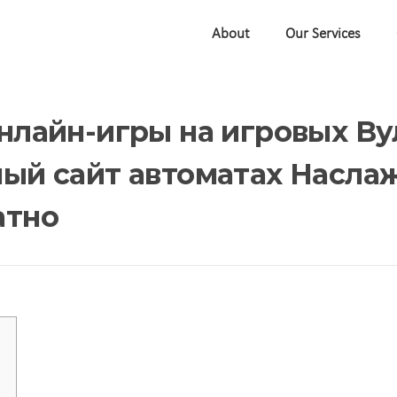
About
Our Services
нлайн-игры на игровых В
ый сайт автоматах Насла
атно