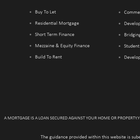
Buy To Let
Commer
Residential Mortgage
Develo
Short Term Finance
Bridgin
Mezzaine & Equity Finance
Studen
Build To Rent
Develop
A MORTGAGE IS A LOAN SECURED AGAINST YOUR HOME OR PROPERTY.Y
The guidance provided within this website is sub