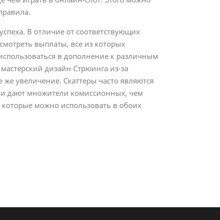
правила.
успеха. В отличие от соответствующих
смотреть выплаты, все из которых
использоваться в дополнение к различным
 мастерский дизайн Стрюинга из-за
кое же увеличение. Скаттеры часто являются
они дают множители комиссионных, чем
 которые можно использовать в обоих