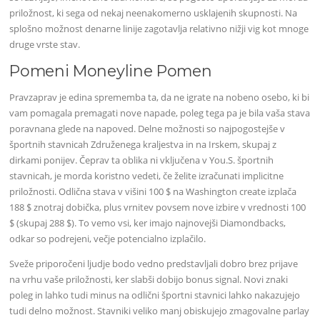
priložnost, ki sega od nekaj neenakomerno usklajenih skupnosti. Na
splošno možnost denarne linije zagotavlja relativno nižji vig kot mnoge
druge vrste stav.
Pomeni Moneyline Pomen
Pravzaprav je edina sprememba ta, da ne igrate na nobeno osebo, ki bi
vam pomagala premagati nove napade, poleg tega pa je bila vaša stava
poravnana glede na napoved. Delne možnosti so najpogostejše v
športnih stavnicah Združenega kraljestva in na Irskem, skupaj z
dirkami ponijev. Čeprav ta oblika ni vključena v You.S. športnih
stavnicah, je morda koristno vedeti, če želite izračunati implicitne
priložnosti. Odlična stava v višini 100 $ na Washington create izplača
188 $ znotraj dobička, plus vrnitev povsem nove izbire v vrednosti 100
$ (skupaj 288 $). To vemo vsi, ker imajo najnovejši Diamondbacks,
odkar so podrejeni, večje potencialno izplačilo.
Sveže priporočeni ljudje bodo vedno predstavljali dobro brez prijave
na vrhu vaše priložnosti, ker slabši dobijo bonus signal. Novi znaki
poleg in lahko tudi minus na odlični športni stavnici lahko nakazujejo
tudi delno možnost. Stavniki veliko manj obiskujejo zmagovalne parlay