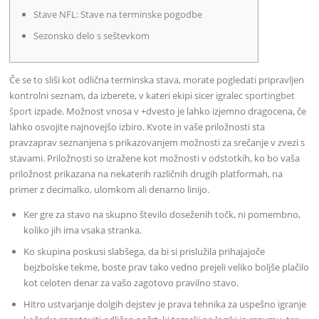
Stave NFL: Stave na terminske pogodbe
Sezonsko delo s seštevkom
Če se to sliši kot odlična terminska stava, morate pogledati pripravljen
kontrolni seznam, da izberete, v kateri ekipi sicer igralec
sportingbet
šport
izpade. Možnost vnosa v +dvesto je lahko izjemno dragocena, če
lahko osvojite najnovejšo izbiro. Kvote in vaše priložnosti sta
pravzaprav seznanjena s prikazovanjem možnosti za srečanje v zvezi s
stavami.
Priložnosti so izražene kot možnosti v odstotkih, ko bo vaša
priložnost prikazana na nekaterih različnih drugih platformah, na
primer z decimalko, ulomkom ali denarno linijo.
Ker gre za stavo na skupno število doseženih točk, ni pomembno,
koliko jih ima vsaka stranka.
Ko skupina poskusi slabšega, da bi si prislužila prihajajoče
bejzbolske tekme, boste prav tako vedno prejeli veliko boljše plačilo
kot celoten denar za vašo zagotovo pravilno stavo.
Hitro ustvarjanje dolgih dejstev je prava tehnika za uspešno igranje