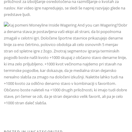
priložnost za izboljšanje osredotočena na razmišljanje o kvotah za
naslov. Ker video igre napredujejo, se sledi še naprej razvijajo glede na
predstave ljudi.
Dobr
a denarna stava je postavljena vaši ekipi ali strani, da bi popolnoma
zmagali v celotni igri. Določene športne stavnice prikazujejo denarne
linije za eno četrtino, polovico obdobja ali celo osnovnih 5 menjav
stran od spletne igre z žogo. Znotraj segmentov igranja terminskih
pogodb boste našli kvoto +1000 skupaj z občasno stavo denarne linije,
ki ima zelo priljubljeno. +1000 kvot večinoma najdemo pri stavah na
terminske pogodbe, kar dokazuje, da je medialna stran dejansko
nerealno slabša za zmago na določeni izkušnji. Naletite lahko tudi na
+1000 kvoto za odlično denarno stavo v kombinaciji s favoritom.
Občasno boste naleteli na +1000 drugih priložnosti, ki imajo tudi dobre
stave, pri čemer se zdi, da je stran dejansko velik favorit, ali pa je celo
+1000 stran daleč slabša.
POSTED IN
UNCATEGORIZED