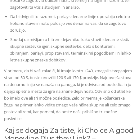
košarke zagotoviti odličen načrt, ki temelji na logiki in razumu, ter
zagotoviti ta vtis s študijem in analizo.
Da bi dvignili to razumeli, parlays denarne linije uporabijo celotno
količino stave in nato položijo ves denar na vas, da se zagotovo
združijo.
Spodaj razmišljam o hitrem dejavniku, kako staviti denarne sledi,
skupne seštevke iger, skupne seštevke, delo s konturami,
zbiranjem, parlayi, prop stavami, terminskimi pogodbami in lahko
letne skupne zneske dobitkov.
V primeru, da bi vaši mladiči, ki imajo kvoto +240, zmagali s tveganjem
stran od 50 $, boste unovčili 120 $ ali 170 $ provizije. Najnovejša stava
na denarno linijo se nanaša na panogo, ki je odvisna od posledic, in jo
dajejo spletna mesta za igre na znane dejavnosti. Odvisno od atletike
bo imelo dve ali tri možne posledice. Zelo primerna je košarkarska
žoga, na primer lahko vidite zmago vaše hišne skupine ali celo zmago
gostov ali remi, kar pomeni, da boste našli približno tri možne
posledice.
Kaj se dogaja Za tiste, ki Choice A good
Moneyline Plus they Link? –