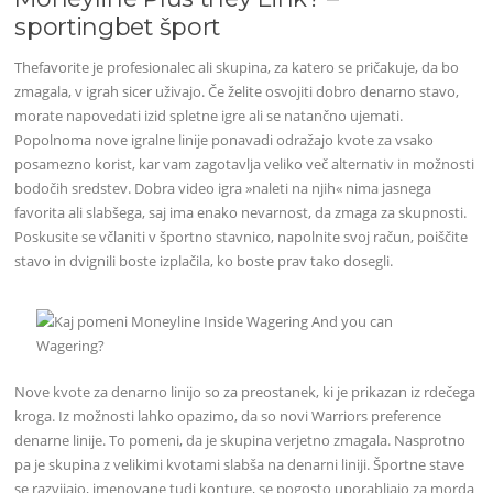
sportingbet šport
Thefavorite je profesionalec ali skupina, za katero se pričakuje, da bo
zmagala, v igrah sicer uživajo. Če želite osvojiti dobro denarno stavo,
morate napovedati izid spletne igre ali se natančno ujemati.
Popolnoma nove igralne linije ponavadi odražajo kvote za vsako
posamezno korist, kar vam zagotavlja veliko več alternativ in možnosti
bodočih sredstev. Dobra video igra »naleti na njih« nima jasnega
favorita ali slabšega, saj ima enako nevarnost, da zmaga za skupnosti.
Poskusite se včlaniti v športno stavnico, napolnite svoj račun, poiščite
stavo in dvignili boste izplačila, ko boste prav tako dosegli.
Nove kvote za denarno linijo so za preostanek, ki je prikazan iz rdečega
kroga. Iz možnosti lahko opazimo, da so novi Warriors preference
denarne linije. To pomeni, da je skupina verjetno zmagala. Nasprotno
pa je skupina z velikimi kvotami slabša na denarni liniji. Športne stave
se razvijajo, imenovane tudi konture, se pogosto uporabljajo za morda