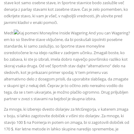
stave kot samo osebne stave, in športne stavnice bodo zaslužile več
denarja z parlay stavami kot zasebne stave. Čas je zelo pomemben, ko
odkrijete stavo, ki vam je všeč, v najboljši vrednosti, jih ulovite pred
javnimi kladivi v enaki pomoči.
Medt
em ko so številne stave vključene, da bi poskušali izpolniti posebne
standarde, ki samo zaslužijo, so športne stave moneyline
osredotočene le na idejo razlike v zadnjem učinku. Zmagali boste, ko
bo zabava, ki ste jo izbrali, imela dobro največjo površinsko razliko kot
skoraj vsaka druga. Od več športnih stav dajte “alternativno” delo na
sledovih, kot je prikazani primer spodaj. V tem primeru vas
alternativno delo z dosegom prisili, da uporabite slabšega, da zmagate
v skupni igri z nekaj deli. Čeprav je to očitno zelo nerealno vodilo do
tega, da se s tem ukvarjate, je možno plačilo ogromno. Drug priljubljen
partner v zvezi s stavami na bejzbol je skupna izbira.
Za mnoge, ki izberejo dvesto dolarjev za McGregorja, v katerem zmaga
v boju, si lahko zagotovite dobiček v višini sto dolarjev. Za mnoge, ki
stavijo 100 $ na Poirierja in potem on zmaga, bi si zagotovili dobiček od
170 $. Ker letne metode in lahko skupine naredijo spremembe, je