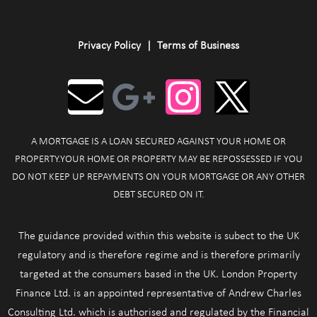
Privacy Policy
|
Terms of Business
A MORTGAGE IS A LOAN SECURED AGAINST YOUR HOME OR
PROPERTY.YOUR HOME OR PROPERTY MAY BE REPOSSESSED IF YOU
DO NOT KEEP UP REPAYMENTS ON YOUR MORTGAGE OR ANY OTHER
DEBT SECURED ON IT.
The guidance provided within this website is subect to the UK
regulatory and is therefore regime and is therefore primarily
targeted at the consumers based in the UK. London Property
Finance Ltd. is an appointed representative of Andrew Charles
Consulting Ltd. which is authorised and regulated by the Financial