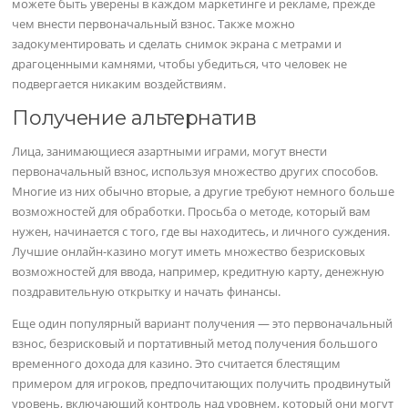
можете быть уверены в каждом маркетинге и рекламе, прежде
чем внести первоначальный взнос. Также можно
задокументировать и сделать снимок экрана с метрами и
драгоценными камнями, чтобы убедиться, что человек не
подвергается никаким воздействиям.
Получение альтернатив
Лица, занимающиеся азартными играми, могут внести
первоначальный взнос, используя множество других способов.
Многие из них обычно вторые, а другие требуют немного больше
возможностей для обработки. Просьба о методе, который вам
нужен, начинается с того, где вы находитесь, и личного суждения.
Лучшие онлайн-казино могут иметь множество безрисковых
возможностей для ввода, например, кредитную карту, денежную
поздравительную открытку и начать финансы.
Еще один популярный вариант получения — это первоначальный
взнос, безрисковый и портативный метод получения большого
временного дохода для казино. Это считается блестящим
примером для игроков, предпочитающих получить продвинутый
уровень, включающий контроль над уровнем, который они могут