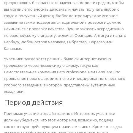
предоставлять безопасные и надежные скорости средств, чтобы
вы могли легко вносить депозиты и начать получать любой с
трудом полученный доход. Любое контролируемое игорное
заведение также подвергается тщательной проверке и должно
начинаться с проверки качества. Лучше заказать аккредитацию
по европейскому стандарту, включая Францию, Антигуа и начать
Барбуду, любой остров человека, Гибралтар, Кюрасао или
Канаваке.
Участники также хотят решить, было ли интернет-казино
предложено через независимую фирму, такую ​​​​как
Самостоятельная компания Bets Professional или GamCare. Это
проявление нового авторитетного и инициированного честного
игорного заведения, в котором представлены аутентичные
вкладчики.
Период действия
Принимая участие в онлайн-казино в Интернете, участники
должны убедиться, что этот мотор или, возможно, подиум
соответствуют действующим правилам ставок. Кроме того, для
ставок им необходимо знать границу между сельскими