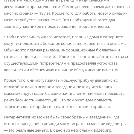
девушками и правительством. Самое дешевое время для ставок во
многих странах — 18 лет. Кроме того, для работы нового онлайн-
казино требуется разрешение. Это необходимый ответ для
защиты участников и предотвращения мошенничества.
Чтобы привлечь лучшего читателя, игорные дома в Интернете
могут использовать большое количество маркетинга и рекламы.
Обычно это платная реклама, информационные бюллетени и
сотовая социальная система. Кроме того, они позаботятся о связи
с существующими потребителями, предоставляя устройства
лояльности и обеспечивая отличное обслуживание клиентов.
Кроме того, они могут занять мощную трибуну для записи с
оплатой за клик в игорном заведении, потому что Keitaro
максимизирует ваши бывшие начинания и начинает повышать
рентабельность инвестиций. Это поможет идее повысить
эффективность борьбы и начать конвертацию прибыли.
Интернет-казино может быть своеобразным заведением, где
игорные заведения, где люди могут играть во многие видеоигры,
— это реальные деньги. В одной из нескольких видеоигр,