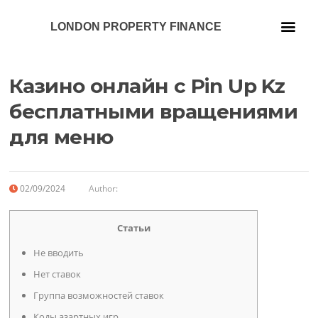
LONDON PROPERTY FINANCE
Our Services
Казино онлайн с Pin Up Kz
бесплатными вращениями
для меню
02/09/2024
Author:
Статьи
Не вводить
Нет ставок
Группа возможностей ставок
Коды азартных игр