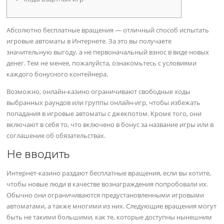
Абсолютно бесплатные вращения — отличный способ испытать
игровые автоматы в Интернете. За это вы получаете
значительную выгоду, а не первоначальный взнос в виде новых
денег. Тем не менее, пожалуйста, ознакомьтесь с условиями
каждого бонусного контейнера.
Возможно, онлайн-казино ограничивают свободные ходы
выбранных раундов или группы онлайн-игр, чтобы избежать
попадания в игровые автоматы с джекпотом.
Кроме того, они
включают в себя то, что включено в бонус за название игры или в
соглашение об обязательствах.
Не вводить
Интернет-казино раздают бесплатные вращения, если вы хотите,
чтобы новые люди в качестве вознаграждения попробовали их.
Обычно они ограничиваются предустановленными игровыми
автоматами, а также многими из них. Следующие вращения могут
быть не такими большими, как те, которые доступны нынешним