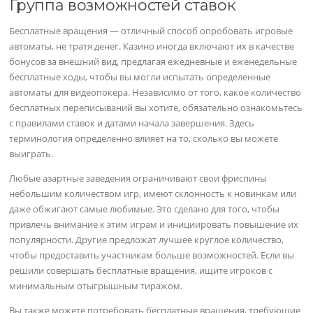
Группа возможностей ставок
Бесплатные вращения — отличный способ опробовать игровые
автоматы, не тратя денег. Казино иногда включают их в качестве
бонусов за внешний вид, предлагая ежедневные и еженедельные
бесплатные ходы, чтобы вы могли испытать определенные
автоматы для видеопокера. Независимо от того, какое количество
бесплатных переписываний вы хотите, обязательно ознакомьтесь
с правилами ставок и датами начала завершения. Здесь
терминология определенно влияет на то, сколько вы можете
выиграть.
Любые азартные заведения ограничивают свои фриспины
небольшим количеством игр, имеют склонность к новинкам или
даже обжигают самые любимые. Это сделано для того, чтобы
привлечь внимание к этим играм и инициировать повышение их
популярности. Другие предложат лучшее круглое количество,
чтобы предоставить участникам больше возможностей. Если вы
решили совершать бесплатные вращения, ищите игроков с
минимальным отыгрышным тиражом.
Вы также можете потребовать бесплатные вращения, требующие