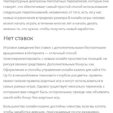
температурные диапазоны бесплатных перезаписей, которые они
говорят, что обеспечивает самый простой способ использования
следующих переписываний, независимо от того, есть ли у нас
новые ограничения в пределах размера В онлайн-игры человек
может начать играть в течение многих лет и начать делать
именно то, что нужно, чтобы получить новый заработок.
Нет ставок
Игровое заведение без ставок с дополнительными бесплатными
вращениями в Интернете — отличный способ
поэкспериментировать с новым онлайн-проспектом позиций, не
рискуя своими средствами. Дополнительные бонусы, как
Оформление и способы управления онлайн-казино для сайте
Pin
Up Kz
в неназойливом темновато-голубом расцветке. правило,
имеют низкие правила азартных игр и могут использоваться в
самых разных играх. Однако существует несколько терминов, с
которыми вам следует быть осторожными, прежде чем объявлять
какой-либо бонус без азартных игр.
Большинство онлайн-казино достойны членства, если вы хотите,
чтобы заработки девушек, присуждаемые почти ежедневно,