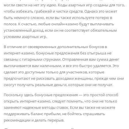
могли свести на нет эту идею. Коды азартных игр созданы для того,
чтобы избежать грабежей и чистки средств. Однако это может
быть немного сложно, если вы также используете потерю в
полосе. К счастью, любые онлайн-казино будут выплачивать
установленный доход, если он не соответствует обязательным
условиям азартных игр.
В отличие от своевременных дополнительных бонусов в
интернет-казино, бонусные предложения без отыгрыша не
связаны с гитарными струнами. Отправленная вам сумма денег
выплачивается вам наличными, и все это быстро удаляется. Это
сделает это доступным только для участников, которые
предпочитают не рисковать доходами женщины, прежде чем они
смогут получить реальные деньги, которые они не получат.
Поскольку здесь бонусные предложения — это простой способ
открыть интернет-казино, следует помнить, что они не только
заменяют надежные методы ставок. Если вы также не можете
поддерживать баланс прибыли, не бойтесь спрашивать
рекомендации и делать перерыв.