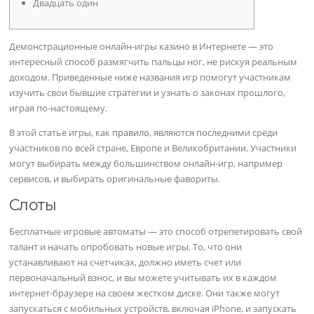
Двадцать один
Демонстрационные онлайн-игры казино в Интернете — это
интересный способ размягчить пальцы ног, не рискуя реальным
доходом. Приведенные ниже названия игр помогут участникам
изучить свои бывшие стратегии и узнать о законах прошлого,
играя по-настоящему.
В этой статье игры, как правило, являются последними среди
участников по всей стране, Европе и Великобритании.
Участники
могут выбирать между большинством онлайн-игр, например
сервисов, и выбирать оригинальные фавориты.
Слоты
Бесплатные игровые автоматы — это способ отрепетировать свой
талант и начать опробовать новые игры. То, что они
устанавливают на счетчиках, должно иметь счет или
первоначальный взнос, и вы можете учитывать их в каждом
интернет-браузере на своем жестком диске. Они также могут
запускаться с мобильных устройств, включая iPhone, и запускать