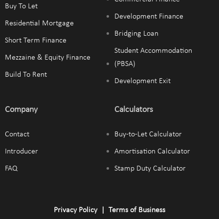
Buy To Let
Development Finance
Residential Mortgage
Bridging Loan
Short Term Finance
Student Accommodation
Mezzaine & Equity Finance
(PBSA)
Build To Rent
Development Exit
Company
Calculators
Contact
Buy-to-Let Calculator
Introducer
Amortisation Calculator
FAQ
Stamp Duty Calculator
Privacy Policy
|
Terms of Business