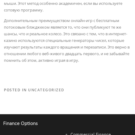
мыши. Этот метод особенно академичен, если вы используете
сотовую программу.
Дополнительным преимуществом онлайн-игр с бесплатным
потоковым блэкджеком является то, что они публикуют те же
шансы, что и реальное колесо. Это связано с тем, что в интернет-
казино используются специальные генераторы чисел, которые
изучают результаты каждого вращения и перезаписи. Это верно в
отношении любого веб-живого двадцать первого, и не забывайте
помнить об этом, активно играя в игру.
POSTED IN
UNCATEGORIZED
Finance Options
Commercial Finance