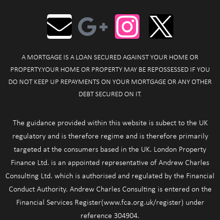
A MORTGAGE IS A LOAN SECURED AGAINST YOUR HOME OR
PROPERTY.YOUR HOME OR PROPERTY MAY BE REPOSSESSED IF YOU
DO NOT KEEP UP REPAYMENTS ON YOUR MORTGAGE OR ANY OTHER
DEBT SECURED ON IT.
The guidance provided within this website is subect to the UK
regulatory and is therefore regime and is therefore primarily
targeted at the consumers based in the UK. London Property
Finance Ltd. is an appointed representative of Andrew Charles
Consulting Ltd. which is authorised and regulated by the Financial
Conduct Authority. Andrew Charles Consulting is entered on the
Financial Services Register(www.fca.org.uk/register) under
reference 304904.