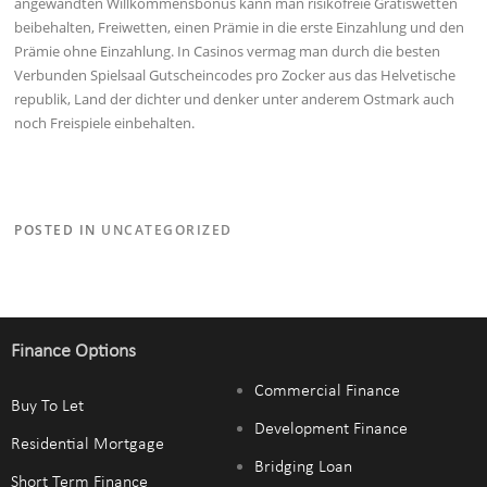
angewandten Willkommensbonus kann man risikofreie Gratiswetten
beibehalten, Freiwetten, einen Prämie in die erste Einzahlung und den
Prämie ohne Einzahlung. In Casinos vermag man durch die besten
Verbunden Spielsaal Gutscheincodes pro Zocker aus das Helvetische
republik, Land der dichter und denker unter anderem Ostmark auch
noch Freispiele einbehalten.
POSTED IN
UNCATEGORIZED
Finance Options
Commercial Finance
Buy To Let
Development Finance
Residential Mortgage
Bridging Loan
Short Term Finance