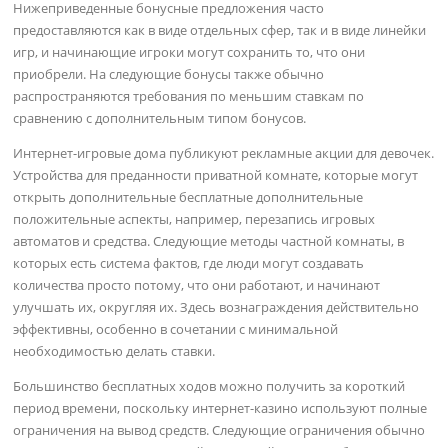
Нижеприведенные бонусные предложения часто
предоставляются как в виде отдельных сфер, так и в виде линейки
игр, и начинающие игроки могут сохранить то, что они
приобрели. На следующие бонусы также обычно
распространяются требования по меньшим ставкам по
сравнению с дополнительным типом бонусов.
Интернет-игровые дома публикуют рекламные акции для девочек.
Устройства для преданности приватной комнате, которые могут
открыть дополнительные бесплатные дополнительные
положительные аспекты, например, перезапись игровых
автоматов и средства. Следующие методы частной комнаты, в
которых есть система фактов, где люди могут создавать
количества просто потому, что они работают, и начинают
улучшать их, округляя их. Здесь вознаграждения действительно
эффективны, особенно в сочетании с минимальной
необходимостью делать ставки.
Большинство бесплатных ходов можно получить за короткий
период времени, поскольку интернет-казино используют полные
ограничения на вывод средств. Следующие ограничения обычно