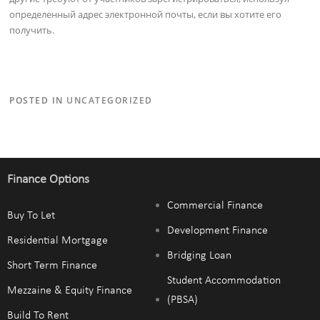
определенный адрес электронной почты, если вы хотите его
получить.
POSTED IN
UNCATEGORIZED
Finance Options
Commercial Finance
Buy To Let
Development Finance
Residential Mortgage
Bridging Loan
Short Term Finance
Student Accommodation
Mezzaine & Equity Finance
(PBSA)
Build To Rent