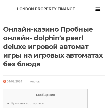
LONDON PROPERTY FINANCE
Our Services
Онлайн-казино Пробные
онлайн- dolphin’s pearl
deluxe игровой автомат
игры на игровых автоматах
без блюда
04/08/2024
Author:
Сообщения
Круговая сортировка