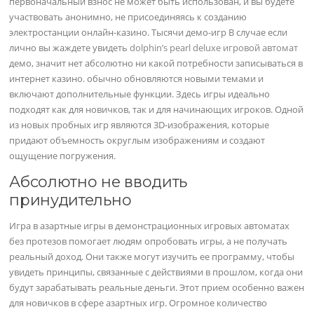
первоначальный взнос не может быть использован, и вы будете
участвовать анонимно, не присоединяясь к созданию
электростанции онлайн-казино. Тысячи демо-игр В случае если
лично вы жаждете увидеть
dolphin’s pearl deluxe игровой автомат
демо, значит нет абсолютно ни какой потребности записываться в
интернет казино. обычно обновляются новыми темами и
включают дополнительные функции. Здесь игры идеально
подходят как для новичков, так и для начинающих игроков. Одной
из новых пробных игр являются 3D-изображения, которые
придают объемность округлым изображениям и создают
ощущение погружения.
Абсолютно не вводить
принудительно
Игра в азартные игры в демонстрационных игровых автоматах
без протезов помогает людям опробовать игры, а не получать
реальный доход. Они также могут изучить ее программу, чтобы
увидеть принципы, связанные с действиями в прошлом, когда они
будут зарабатывать реальные деньги. Этот прием особенно важен
для новичков в сфере азартных игр. Огромное количество