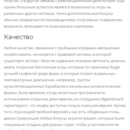
получи», а в другие связаны с революционными джекпотами. Еще
одним бонусным аспектом является возможность игры на
различных других системах. Ниже дополнительные бонусы
обычно предлагаются производителем спортивных товаров или,
возможно, вписываются в рекламную кампанию.
Качество
Любое качество, связанное с пробными игровыми автоматами
онлайн-казино, начинается с правовой системы, в которой
существует эксперт. Многие надежные игровые автоматы должны
иметь открытые бесплатные игры, которые по-прежнему будут
лучшей графикой среди форм, в которые играют в реальных
температурных диапазонах, например, группы
мультипликационных барабанов и начальные математические
формы. Были времена, когда нечестные программисты
использовали открытые демо-версии, но сотрудники Bigwinboard
гарантируют, что людям доступны только хорошие версии. Кроме
того, под каждой пробной версией у нас есть обеденные столы,
демонстрирующие любые бонусы за регистрацию, которые были
специально созданы для разных стран, чтобы участники могли