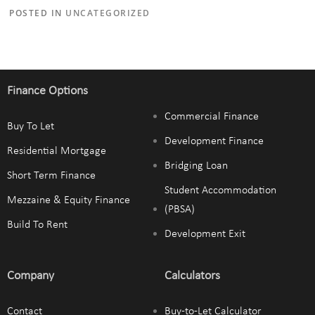
POSTED IN
UNCATEGORIZED
Finance Options
Commercial Finance
Buy To Let
Development Finance
Residential Mortgage
Bridging Loan
Short Term Finance
Student Accommodation
Mezzaine & Equity Finance
(PBSA)
Build To Rent
Development Exit
Company
Calculators
Contact
Buy-to-Let Calculator