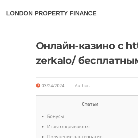
LONDON PROPERTY FINANCE
Онлайн-казино с http
zerkalo/ бесплатн
03/24/2024
Author:
Статьи
Бонусы
Игры открываются
Получение альтернатив