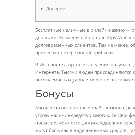
Доверие
Бесплатные наличные в онлайн-казино — о
деньгами. Знаменитый портал
https://millio
долговременных клиентов.
Тем не менее, о
привести к потере новой прибыли.
В Интернете азартные заведения получают д
Интернете. Тысячи людей присоединяются 
посещаемость и удовлетворенность своих с
Бонусы
Абсолютно бесплатное онлайн-казино с реа
угрозу наличие средств у многих. Тысячи 
новые возможности для исследования своей
могут быть как в виде денежных средств, 