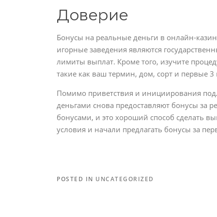
Доверие
Бонусы на реальные деньги в онлайн-казино
игорные заведения являются государствен
лимиты выплат. Кроме того, изучите процед
такие как ваш термин, дом, сорт и первые 
Помимо приветствия и инициирования подл
деньгами снова предоставляют бонусы за 
бонусами, и это хороший способ сделать вы
условия и начали предлагать бонусы за пе
POSTED IN
UNCATEGORIZED