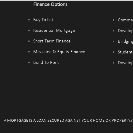
Finance Options
Buy To Let
Commer
Residential Mortgage
Develo
Short Term Finance
Bridgin
Mezzaine & Equity Finance
Studen
Build To Rent
Develop
A MORTGAGE IS A LOAN SECURED AGAINST YOUR HOME OR PROPERTY.Y