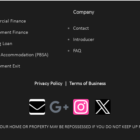
Company
cial Finance
Contact
pment Finance
Introducer
g Loan
FAQ
t Accommodation (PBSA)
ment Exit
Privacy Policy
|
Terms of Business
OUR HOME OR PROPERTY MAY BE REPOSSESSED IF YOU DO NOT KEEP UP