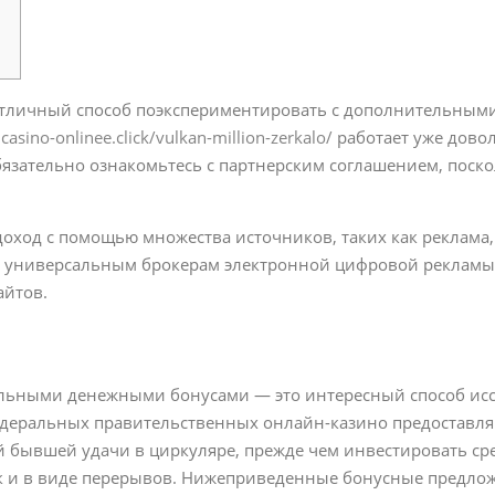
тличный способ поэкспериментировать с дополнительными
ncasino-onlinee.click/vulkan-million-zerkalo/
работает уже дово
бязательно ознакомьтесь с партнерским соглашением, поск
оход с помощью множества источников, таких как реклама,
к универсальным брокерам электронной цифровой рекламы
айтов.
льными денежными бонусами — это интересный способ иссл
федеральных правительственных онлайн-казино предоставл
 бывшей удачи в циркуляре, прежде чем инвестировать ср
так и в виде перерывов. Нижеприведенные бонусные предлож