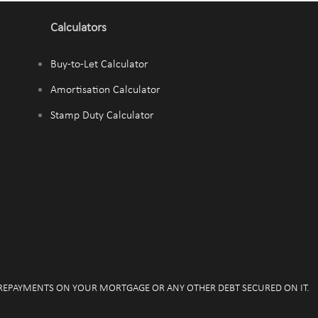
Calculators
Buy-to-Let Calculator
Amortisation Calculator
Stamp Duty Calculator
 REPAYMENTS ON YOUR MORTGAGE OR ANY OTHER DEBT SECURED ON IT.