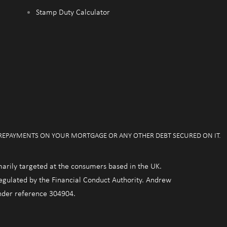
Stamp Duty Calculator
 REPAYMENTS ON YOUR MORTGAGE OR ANY OTHER DEBT SECURED ON IT.
marily targeted at the consumers based in the UK.
regulated by the Financial Conduct Authority. Andrew
under reference 304904.