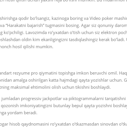
shirishga qodir bo’lsangiz, kazinoga boring va Video poker mashin
va “Harakatni bajarish” tugmasini bosing. Agar siz qonuniy daroma
g ko’pchiligi. Lavozimda ro’yxatdan o’tish uchun siz elektron pochta
boshlashdan oldin kim ekanligingizni tasdiqlashingiz kerak bo’ladi. 
shonch hosil qilishi mumkin.
tandart rezyume pro qiymatini topishga imkon beruvchi omil. Haqiq
monidan amalga oshirilgan katta hajmdagi qayta yozishlar uchun. 
tning maksimal ehtimolini olish uchun tikishni boshlaydi.
i, jumladan progressiv jackpotlar va piktogrammalarni tarqatishni
laba qozonish imkoniyatingizni butunlay bepul qayta yozishni bosh
shga yordam beradi.
vdogar hisob qaydnomasini ro’yxatdan o’tkazmasdan sinovdan o’tk