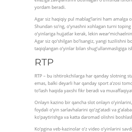
yordam beradi.
Agar siz haqiqiy pul mablag’larini ham amalga o
Shundan so’ng, o’ynashni xohlagan turni toping 
o’yinlariga hujjatlar kerak, lekin wear’michaelnin
Agar siz qo’shilgan bo’lsangiz, yangi tuzilishni 
taqiqlangan o’yinlar bilan shug’ullanmasligiga i
RTP
RTP – bu ishtirokchilarga har qanday slotning s
emas, balki deyarli har qanday sport a’zosi to
to’lash haqida yaxshi fikr beradi va muvaffaqiya
Onlayn kazino bir qancha slot onlayn o’yinlarin
foydali o’yin sarlavhalarini qo’zg’atadi va g’a
ko’paytirishga va katta daromad olishni boshla
Ko’pgina veb-kazinolar o’z video o’yinlarini sa