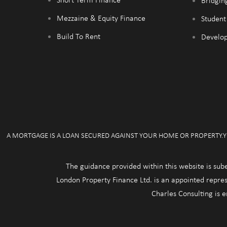
Short Term Finance
Bridgin
Mezzaine & Equity Finance
Studen
Build To Rent
Develop
A MORTGAGE IS A LOAN SECURED AGAINST YOUR HOME OR PROPERTY.Y
The guidance provided within this website is sub
London Property Finance Ltd. is an appointed repres
Charles Consulting is 