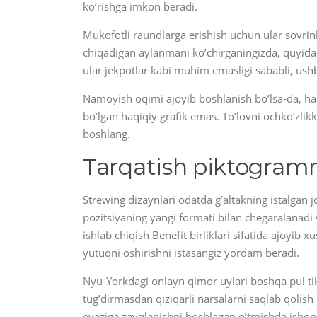
ko’rishga imkon beradi.
Mukofotli raundlarga erishish uchun ular sovrinl
chiqadigan aylanmani ko’chirganingizda, quyida m
ular jekpotlar kabi muhim emasligi sababli, ush
Namoyish oqimi ajoyib boshlanish bo’lsa-da, ha
bo’lgan haqiqiy grafik emas. To’lovni ochko’zlikk
boshlang.
Tarqatish piktogram
Strewing dizaynlari odatda g’altakning istalgan j
pozitsiyaning yangi formati bilan chegaralanadi 
ishlab chiqish Benefit birliklari sifatida ajoyib
yutuqni oshirishni istasangiz yordam beradi.
Nyu-Yorkdagi onlayn qimor uylari boshqa pul tik
tug’dirmasdan qiziqarli narsalarni saqlab qolish
evaziga zavqlanishni boshlagan o’tmishda ishonc