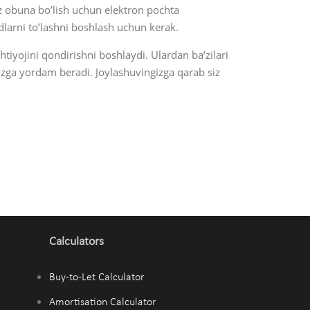
z obuna bo’lish uchun elektron pochta
dlarni to’lashni boshlash uchun kerak.
iyojini qondirishni boshlaydi. Ulardan ba’zilari
izga yordam beradi. Joylashuvingizga qarab siz
Calculators
Buy-to-Let Calculator
Amortisation Calculator