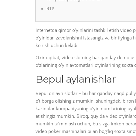
RTP
Internetda qimor o’yinlarini tashkil etish video
o’yinidan zavqlanishni istasangiz va bir tiyin
ko’rish uchun keladi.
Oxir oqibat, video slotning har qanday demo usul
o’zlarining o’yin avtomatlari o’yinlarining soxta
Bepul aylanishlar
Bepul onlayn slotlar – bu har qanday naqd pul yo
e’tiborga olishingiz mumkin, shuningdek, biron 
kazinolar kompaniyaning o’yin nomlarining uyali 
etishingiz mumkin. Biroq, quyida video o’yinlar
mumkin ta’minlash uchun, bu sizga imkon beradi,
video poker mashinalari bilan bog’liq soxta sinov 