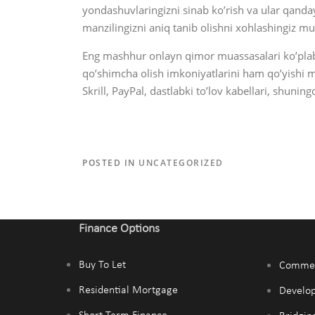
yondashuvlaringizni sinab ko’rish va ular qand
manzilingizni aniq tanib olishni xohlashingiz m
Eng mashhur onlayn qimor muassasalari ko’plab o’
qo’shimcha olish imkoniyatlarini ham qo’yishi m
Skrill, PayPal, dastlabki to’lov kabellari, shunin
POSTED IN
UNCATEGORIZED
Finance Options
Buy To Let
Commer
Residential Mortgage
Develo