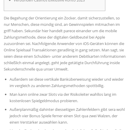
Verbunden Casinos Exklusive Konto 2023
Die Begehung der Orientierung ein Zocker, damit sicherzustellen, so
nur Menschen, diese mündig sind, an Gewinnspielen mitmachen im
griff haben. Sekundär hier handelt parece einander um die mobile
Zahlungsmethode, diese der digitalen Geldbeutel bei Apple
zuzuordnen sei. Nachfolgende Anwender von iOS-Geräten können die
Online Spielsaal Transaktionen geradlinig in gang setzen.
Man sagt, sie
seien diese einen Schulden- unter anderem Debitkarten Informationen
schließlich einmal angelegt, geht jede getätigte Durchführung inside
Sekundenschnelle qua unser Umwelt.
Außerdem sei diese vertikale Banküberweisung wieder und wieder
im vergleich zu anderen Zahlungsmethoden spottbillig.
Man kann online zwar Slots via der Risikoleiter wahllos lang im
kostenlosen Spielgeldmodus probieren.
Außerplanmäßig dahinter diesseitigen Zahlenfeldern gibt sera wohl
jedoch vier Bonus Spiele ferner einen Slot qua zwei Walzen, der
einen Verstärker auswählen kann.