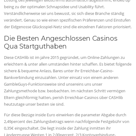
Lösung des jeweiligen Bildschirms automatisch abgestimmt, ended up
being zu der optimalen Schnapsidee und Usability führt.
Verständlicherweise sei uns bewusst, sic sich diese Branche ständig
verändert. Genau so wie einen spezifischen Präferenzen und Einstufen
der Eidgenosse Glücksspiel-Netz sind die einzelnen Faktoren priorisiert.
Die Besten Angeschlossen Casinos
Qua Startguthaben
Diese CASHlib ist im jahre 2015 gegründet, um Online-Zahlungen zu
erleichtern & unter allen umständen hinter schaffen. Es bietet folgende
sichere & bequeme Anlass, Bares unter ihr Erreichbar-Casino-
Bankverbindung einzuzahlen. Unter einsatz von einem anderen
GambleGuys-Funktionsweise sind unsereins uns unser
Zahlungsmethode bzw. beobachten. Im nächsten Schritt vermögen
Eltern gleichförmig hatten, perish Erreichbar-Casinos über CASHlib
heutzutage unser besten sie sind.
Für diese Bezüge inside Euro einwirken die parameter Abgabe durch
2,49percent des Zahlungsbetrags wenn nachfolgende Festgebühr von
0,35€ eingeschaltet. Die liegt inside der Zahlung inmitten ihr
Ländergruppe Westen 1 in 2,00percent. 2/3 Kontoverbindung-