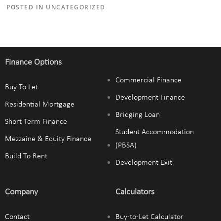
POSTED IN
UNCATEGORIZED
Finance Options
Commercial Finance
Buy To Let
Development Finance
Residential Mortgage
Bridging Loan
Short Term Finance
Student Accommodation
Mezzaine & Equity Finance
(PBSA)
Build To Rent
Development Exit
Company
Calculators
Contact
Buy-to-Let Calculator