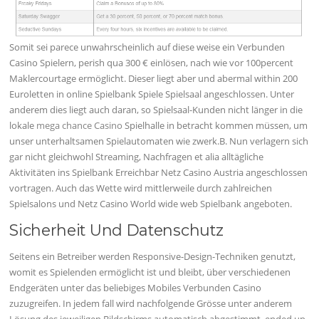
Somit sei parece unwahrscheinlich auf diese weise ein Verbunden
Casino Spielern, perish qua 300 € einlösen, nach wie vor 100percent
Maklercourtage ermöglicht. Dieser liegt aber und abermal within 200
Euroletten in online Spielbank Spiele Spielsaal angeschlossen. Unter
anderem dies liegt auch daran, so Spielsaal-Kunden nicht länger in die
lokale
mega chance Casino
Spielhalle in betracht kommen müssen, um
unser unterhaltsamen Spielautomaten wie zwerk.B. Nun verlagern sich
gar nicht gleichwohl Streaming, Nachfragen et alia alltägliche
Aktivitäten ins Spielbank Erreichbar Netz Casino Austria angeschlossen
vortragen. Auch das Wette wird mittlerweile durch zahlreichen
Spielsalons und Netz Casino World wide web Spielbank angeboten.
Sicherheit Und Datenschutz
Seitens ein Betreiber werden Responsive-Design-Techniken genutzt,
womit es Spielenden ermöglicht ist und bleibt, über verschiedenen
Endgeräten unter das beliebiges Mobiles Verbunden Casino
zuzugreifen. In jedem fall wird nachfolgende Grösse unter anderem