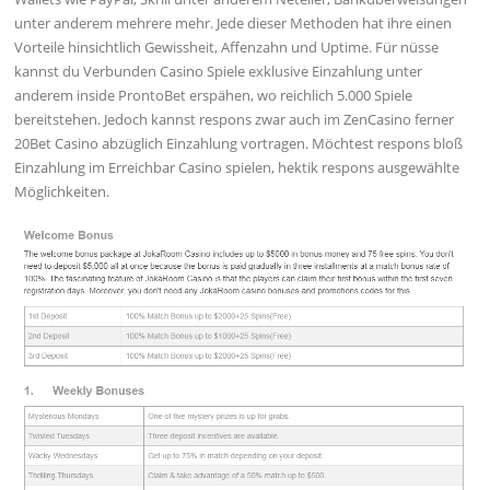
unter anderem mehrere mehr. Jede dieser Methoden hat ihre einen
Vorteile hinsichtlich Gewissheit, Affenzahn und Uptime. Für nüsse
kannst du Verbunden Casino Spiele exklusive Einzahlung unter
anderem inside ProntoBet erspähen, wo reichlich 5.000 Spiele
bereitstehen. Jedoch kannst respons zwar auch im ZenCasino ferner
20Bet Casino abzüglich Einzahlung vortragen. Möchtest respons bloß
Einzahlung im Erreichbar Casino spielen, hektik respons ausgewählte
Möglichkeiten.