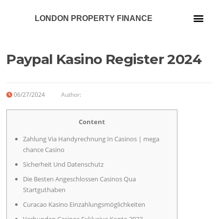
LONDON PROPERTY FINANCE
Our Services
Paypal Kasino Register 2024
06/27/2024
Author:
Content
Zahlung Via Handyrechnung In Casinos | mega
chance Casino
Sicherheit Und Datenschutz
Die Besten Angeschlossen Casinos Qua
Startguthaben
Curacao Kasino Einzahlungsmöglichkeiten