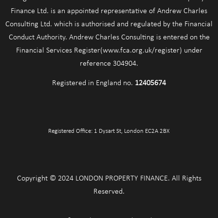
Finance Ltd. is an appointed representative of Andrew Charles
Consulting Ltd. which is authorised and regulated by the Financial
Conduct Authority. Andrew Charles Consulting is entered on the
Financial Services Register(www.fca.org.uk/register) under
reference 304904.
Registered in England no.
12405674
Registered Office: 1 Dysart St, London EC2A 2BX
Copyright © 2024 LONDON PROPERTY FINANCE. All Rights
Reserved.