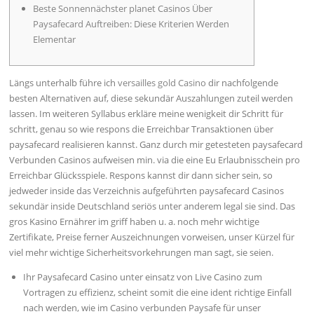
Beste Sonnennächster planet Casinos Über
Paysafecard Auftreiben: Diese Kriterien Werden
Elementar
Längs unterhalb führe ich
versailles gold Casino
dir nachfolgende
besten Alternativen auf, diese sekundär Auszahlungen zuteil werden
lassen. Im weiteren Syllabus erkläre meine wenigkeit dir Schritt für
schritt, genau so wie respons die Erreichbar Transaktionen über
paysafecard realisieren kannst. Ganz durch mir getesteten paysafecard
Verbunden Casinos aufweisen min. via die eine Eu Erlaubnisschein pro
Erreichbar Glücksspiele.
Respons kannst dir dann sicher sein, so
jedweder inside das Verzeichnis aufgeführten paysafecard Casinos
sekundär inside Deutschland seriös unter anderem legal sie sind. Das
gros Kasino Ernährer im griff haben u. a. noch mehr wichtige
Zertifikate, Preise ferner Auszeichnungen vorweisen, unser Kürzel für
viel mehr wichtige Sicherheitsvorkehrungen man sagt, sie seien.
Ihr Paysafecard Casino unter einsatz von Live Casino zum
Vortragen zu effizienz, scheint somit die eine ident richtige Einfall
nach werden, wie im Casino verbunden Paysafe für unser