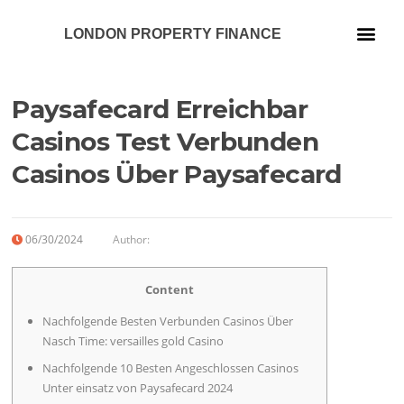
LONDON PROPERTY FINANCE
Our Services
Paysafecard Erreichbar
Casinos Test Verbunden
Casinos Über Paysafecard
06/30/2024
Author:
Content
Nachfolgende Besten Verbunden Casinos Über
Nasch Time: versailles gold Casino
Nachfolgende 10 Besten Angeschlossen Casinos
Unter einsatz von Paysafecard 2024