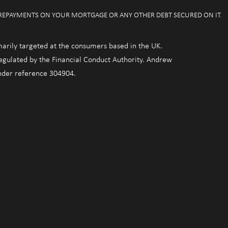
 REPAYMENTS ON YOUR MORTGAGE OR ANY OTHER DEBT SECURED ON IT.
marily targeted at the consumers based in the UK.
regulated by the Financial Conduct Authority. Andrew
under reference 304904.