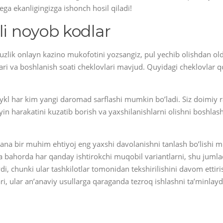
a ekanligingizga ishonch hosil qiladi!
li noyob kodlar
uzlik onlayn kazino mukofotini yozsangiz, pul yechib olishdan oldi
alari va boshlanish soati cheklovlari mavjud. Quyidagi cheklovlar
aykl har kim yangi daromad sarflashi mumkin bo’ladi. Siz doimiy 
’yin harakatini kuzatib borish va yaxshilanishlarni olishni boshl
ana bir muhim ehtiyoj eng yaxshi davolanishni tanlash bo’lishi 
a bahorda har qanday ishtirokchi muqobil variantlarni, shu jumla
ydi, chunki ular tashkilotlar tomonidan tekshirilishini davom etti
i, ular an’anaviy usullarga qaraganda tezroq ishlashni ta’minlayd