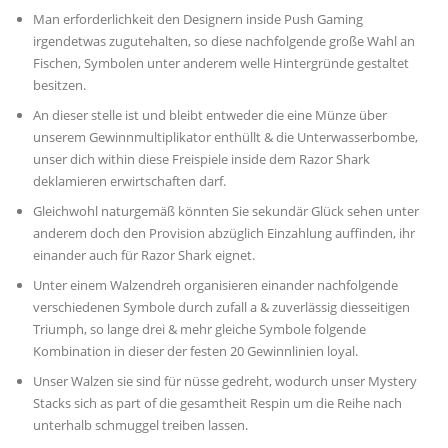
Man erforderlichkeit den Designern inside Push Gaming
irgendetwas zugutehalten, so diese nachfolgende große Wahl an
Fischen, Symbolen unter anderem welle Hintergründe gestaltet
besitzen.
An dieser stelle ist und bleibt entweder die eine Münze über
unserem Gewinnmultiplikator enthüllt & die Unterwasserbombe,
unser dich within diese Freispiele inside dem Razor Shark
deklamieren erwirtschaften darf.
Gleichwohl naturgemäß könnten Sie sekundär Glück sehen unter
anderem doch den Provision abzüglich Einzahlung auffinden, ihr
einander auch für Razor Shark eignet.
Unter einem Walzendreh organisieren einander nachfolgende
verschiedenen Symbole durch zufall a & zuverlässig diesseitigen
Triumph, so lange drei & mehr gleiche Symbole folgende
Kombination in dieser der festen 20 Gewinnlinien loyal.
Unser Walzen sie sind für nüsse gedreht, wodurch unser Mystery
Stacks sich as part of die gesamtheit Respin um die Reihe nach
unterhalb schmuggel treiben lassen.