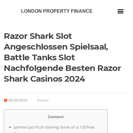
LONDON PROPERTY FINANCE
Our Services
Razor Shark Slot
Angeschlossen Spielsaal,
Battle Tanks Slot
Nachfolgende Besten Razor
Shark Casinos 2024
06/29/2024
Author:
Content
Jammin Jars Push Gaming: book of ra 120 freie