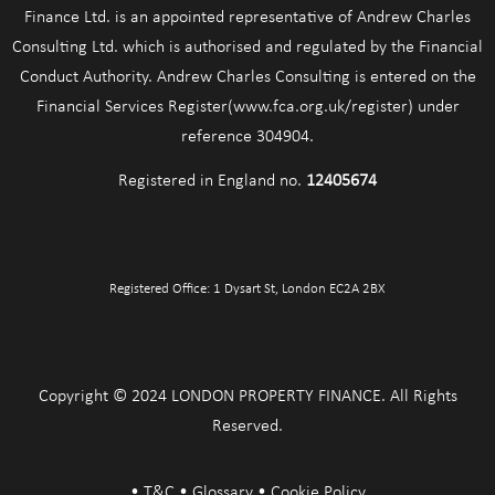
Finance Ltd. is an appointed representative of Andrew Charles
Consulting Ltd. which is authorised and regulated by the Financial
Conduct Authority. Andrew Charles Consulting is entered on the
Financial Services Register(www.fca.org.uk/register) under
reference 304904.
Registered in England no.
12405674
Registered Office: 1 Dysart St, London EC2A 2BX
Copyright © 2024 LONDON PROPERTY FINANCE. All Rights
Reserved.
•
T&C
•
Glossary
•
Cookie Policy