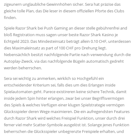
zigeunern unglaubliche Gewinnhöhen sicher. Sera hat präzise das
gleiche tolle Plan, das Die leser in diesem offiziellen Pforte des Clubs
finden.
Spiele Razor Shark bei Push Gaming an dieser stelle gebührenfrei and
bloß Registration muss sagen unser beste Razor Shark Kasino je
Echtgeld 2023. Das Mindesteinsatz beträgt allein 0.10 CHF, unterdessen
dies Maximaleinsatz as part of 100 CHF pro Drehung liegt.
Nebensächlich besitzt nachfolgende Partie nach verwendung durch die
Autoplay-Zweck, via das nachfolgende Bügeln automatisch gedreht
werden beherrschen.
Sera sei wichtig zu anmerken, wirklich so Hochgefühl ein
entscheidender Kriterium sei, falls dies um dies Erlangen inside
Spielautomaten geht. Parece existireren keine sichere Technik, damit
inside jedem Spin hinter erlangen, zwar bei unser Begriffsvermögen
des Spiels & welches Verfügen einer klugen Spielstrategie vermögen
Glücksspieler deren Wege maximieren. Die ein aufregendsten Features
durch Razor Shark wird welches Freispiel Funktion, unser durch drei
ferner viel mehr Scatter-Symbole ausgelöst ist. Solange jenes Funktion
beherrschen die Glücksspieler unbegrenzte Freispiele erhalten, und