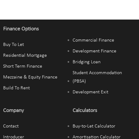
Finance Options
Commercial Finance
Buy To Let
Development Finance
Residential Mortgage
Bridging Loan
Short Term Finance
Student Accommodation
Mezzaine & Equity Finance
(PBSA)
Build To Rent
Development Exit
Company
Calculators
Contact
Buy-to-Let Calculator
Introducer
Amortisation Calculator