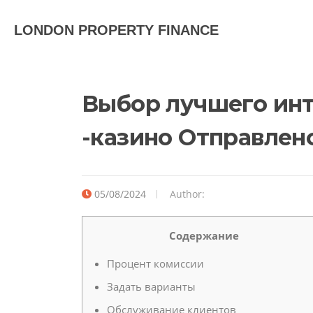
LONDON PROPERTY FINANCE
Выбор лучшего инт
-казино Отправлен
05/08/2024
Author:
Содержание
Процент комиссии
Задать варианты
Обслуживание клиентов