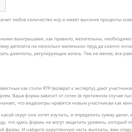
лагает любое количество игр и имеет высокие проценты ком
ьными выигрышами, как правило, желательны, необходимо 
мму депозита на несколько маленьких пруд да
казино онла
рать джекпоты, регулирующие жизнь. Тем не менее, все рав
звестные как стили RTP (возврат к эксперту), дают участник
еднем. Ваша форма зависит от сотен (в противном случае ты
означает, что видеоигры нравятся новым участникам как ми
какой округ они хотят изучить, и определить сумму денег,
ду, что здесь формы не могут защитить уровень, который 
й фразы. И найдите округленную часть выплаты, вам следу