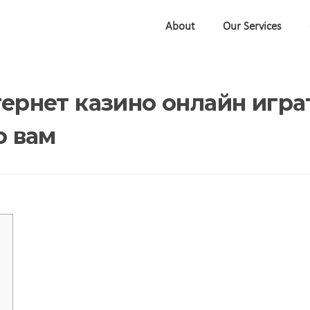
About
Our Services
ернет казино онлайн игра
о вам