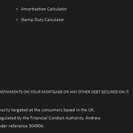
Amortisation Calculator
Stamp Duty Calculator
 REPAYMENTS ON YOUR MORTGAGE OR ANY OTHER DEBT SECURED ON IT.
marily targeted at the consumers based in the UK.
regulated by the Financial Conduct Authority. Andrew
under reference 304904.