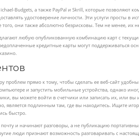
chael-Budgets, а также PayPal и Skrill, которые позволяют 
ставлять удостоверение личности. Эти услуги просты в ис
 того, они также абсолютно безрисковы. Тем не менее, их н
едлагают любую опубликованную комбинацию карт с текущ
редоплаченные кредитные карты могут поддерживаться ос
казино.
ентов
 проблем прямо к тому, чтобы сделать ее веб-сайт удобны
омпьютере и запустить мобильные устройства, однако иног
чики, вы можете войти в счетчики или записать их, или вы 
о, является подлинным там, где вы находитесь. Ищите иго
ись быстро.
почту и начинают разговоры, а не публикацию портативных
ругие люди признают возможность разговаривать с настоя